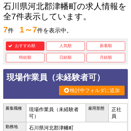
石川県河北郡津幡町の求人情報を
全7件表示しています。
7
1～7
件
件を表示中。
おすすめ順
人気順
新着順
時給順
日給順
月給順
現場作業員（未経験者可）
検討中フォルダに追加
募集職種
雇用形態
現場作業員（未経験者
正社
可）
員
勤務地
石川県
河北郡津幡町