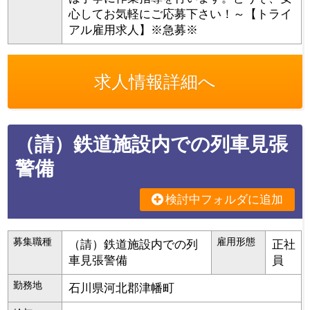
心してお気軽にご応募下さい！～【トライ
アル雇用求人】※急募※
求人情報詳細へ
（請）鉄道施設内での列車見張
警備
検討中フォルダに追加
募集職種
雇用形態
（請）鉄道施設内での列
正社
車見張警備
員
勤務地
石川県
河北郡津幡町