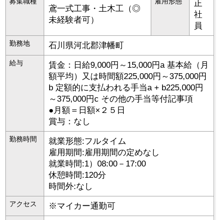
募集職種
雇用形態
正
鳶一式工事・土木工（◎
社
未経験者可）
員
勤務地
石川県
河北郡津幡町
給与
賃金：日給9,000円～15,000円a 基本給（月
額平均）又は時間額225,000円～375,000円
b 定額的に支払われる手当a + b225,000円
～375,000円c その他の手当等付記事項
●月額＝日額×２５日
賞与：なし
勤務時間
就業形態:フルタイム
雇用期間:雇用期間の定めなし
就業時間:1）08:00－17:00
休憩時間:120分
時間外:なし
アクセス
※マイカー通勤可