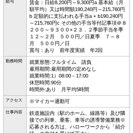
給与
賃金：日給8,200円～9,300円a 基本給（月
額平均）又は時間額190,240円～215,760円
b 定額的に支払われる手当a + b190,240円
～215,760円c その他の手当等付記事項＠８
２００～９３００×２３．２季節手当冬季
１２～２月 ５００円／日夏季 ７～８
月 ５００円／日
賞与：あり 前年度実績 年2回
勤務時間
就業形態:フルタイム 請負
雇用期間:雇用期間の定めなし
就業時間:1）08:00－17:00
休憩時間:90分
時間外:あり 月平均5時間
アクセス
※マイカー通勤可
仕事内容
鉄道施設内（駅のホーム、線路等）及び隣
接での列車、乗客、車等の誘導警備業務※
応募される方は、ハローワークから「紹介