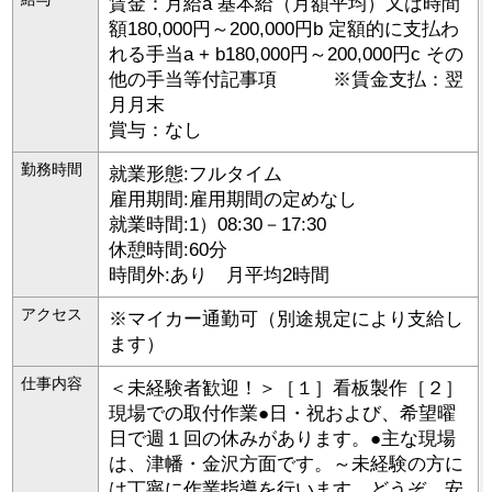
賃金：月給a 基本給（月額平均）又は時間
額180,000円～200,000円b 定額的に支払わ
れる手当a + b180,000円～200,000円c その
他の手当等付記事項 ※賃金支払：翌
月月末
賞与：なし
勤務時間
就業形態:フルタイム
雇用期間:雇用期間の定めなし
就業時間:1）08:30－17:30
休憩時間:60分
時間外:あり 月平均2時間
アクセス
※マイカー通勤可（別途規定により支給し
ます）
仕事内容
＜未経験者歓迎！＞［１］看板製作［２］
現場での取付作業●日・祝および、希望曜
日で週１回の休みがあります。●主な現場
は、津幡・金沢方面です。～未経験の方に
は丁寧に作業指導を行います。どうぞ、安