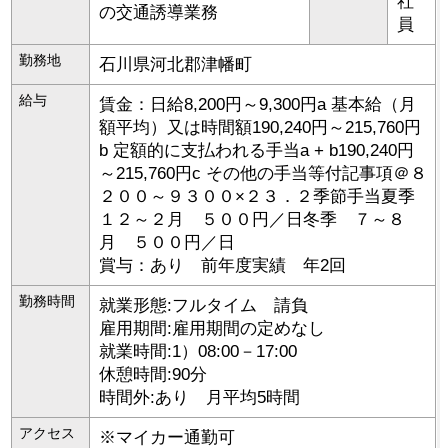
社
の交通誘導業務
員
勤務地
石川県
河北郡津幡町
給与
賃金：日給8,200円～9,300円a 基本給（月
額平均）又は時間額190,240円～215,760円
b 定額的に支払われる手当a + b190,240円
～215,760円c その他の手当等付記事項＠８
２００～９３００×２３．２季節手当夏季
１２～２月 ５００円／日冬季 ７～８
月 ５００円／日
賞与：あり 前年度実績 年2回
勤務時間
就業形態:フルタイム 請負
雇用期間:雇用期間の定めなし
就業時間:1）08:00－17:00
休憩時間:90分
時間外:あり 月平均5時間
アクセス
※マイカー通勤可