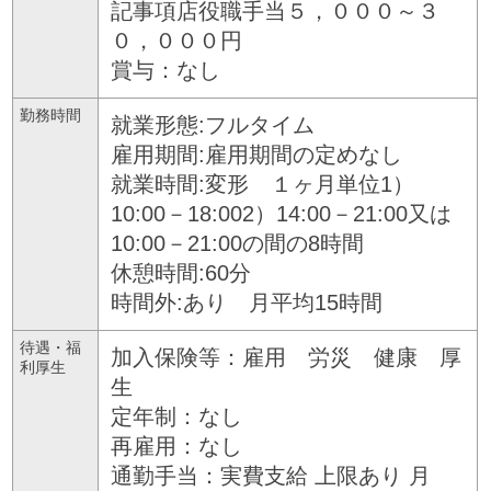
記事項店役職手当５，０００～３
０，０００円
賞与：なし
勤務時間
就業形態:フルタイム
雇用期間:雇用期間の定めなし
就業時間:変形 １ヶ月単位1）
10:00－18:002）14:00－21:00又は
10:00－21:00の間の8時間
休憩時間:60分
時間外:あり 月平均15時間
待遇・福
加入保険等：雇用 労災 健康 厚
利厚生
生
定年制：なし
再雇用：なし
通勤手当：実費支給 上限あり 月