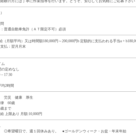
未経験の方には丁寧に作業指導を行います。どうぞ、安心してお気軽にご応募下さい
限）
不問
格：普通自動車免許（ＡＴ限定不可）必須
（月額平均）又は時間額180,000円～200,000円b 定額的に支払われる手当a + b180,0
支払：翌月月末
イム
間の定めなし
－17:30
平均2時間
用 労災 健康 厚生
律 60歳
5歳まで
 上限あり 月額:10,000円
他
週 ◎希望曜日で、週１回休みあり。 ●ゴールデンウィーク・お盆・年末年始