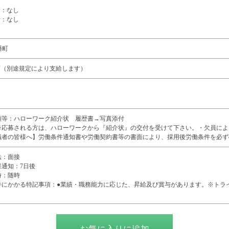
績：なし
所：なし
幡町
可（別途規定により支給します）
類等：ハローワーク紹介状 履歴書→写真添付
※応募される方は、ハローワークから『紹介状』の交付を受けて下さい。・欠員によ
職者の皆様へ】労働条件通知書や労働契約書等の書面により、採用後労働条件を必ず
法：面接
果通知：7日後
時：随時
件にかかる特記事項：●業績・職務能力に応じた、昇給及び賞与があります。※トラ
）