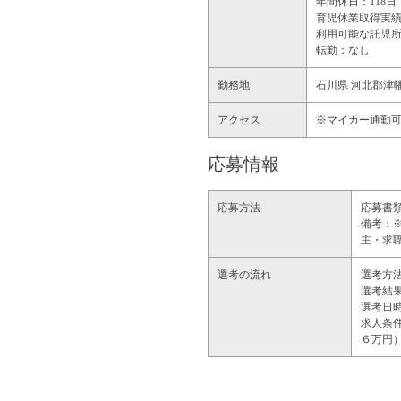
年間休日：118日
育児休業取得実
利用可能な託児
転勤：なし
勤務地
石川県
河北郡津
アクセス
※マイカー通勤
応募情報
応募方法
応募書
備考：
主・求
選考の流れ
選考方
選考結
選考日
求人条
６万円