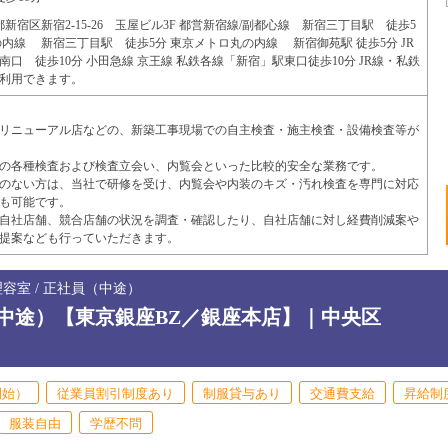
京都新宿区新宿2-15-26 玉屋ビル3F 都営新宿線/副都心線 新宿三丁目駅 徒歩5
の内線 新宿三丁目駅 徒歩5分 東京メトロ丸の内線 新宿御苑駅 徒歩5分 JR
口 徒歩10分 小田急線 京王線 私鉄各線「新宿」駅東口徒歩10分 JR線・私鉄
利用できます。
リニューアル店などの、新築工事現場での自主検査・施主検査・設備検査等が
の各種検査および検査立会い、内覧会といった比較的安全な業務です。
のない方は、当社で研修を受け、内覧会や内装のキズ・汚れ検査を専門に対応
も可能です。
自社店舗、競合店舗の状況を調査・確認したり、自社店舗に対し経費削減案や
提案なども行っていただきます。
容室 / 正社員（中途）
中途）【東京銀座BZ／銀座本店】｜中央区
開始）
従業員割引制度あり
制服貸与あり
交通費支給
昇給制
服装自由
学歴不問