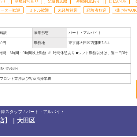
あり
制服貸与あり
交通費支給
昇給制度あり
日払いOK
リーター歓迎
ミドル歓迎
未経験歓迎
経験者歓迎
掛け持ちOK
施設
雇用形態
パート・アルバイト
50円
勤務地
東京都
大田区
西蒲田7-6-4
6時間・8時間・9時間以上勤務 ※1時間休憩あり ■シフト勤務以外は、週一日3時
田駅 徒歩3分
フロント業務及び客室清掃業務
倉庫スタッフ / パート・アルバイト
店】｜大田区