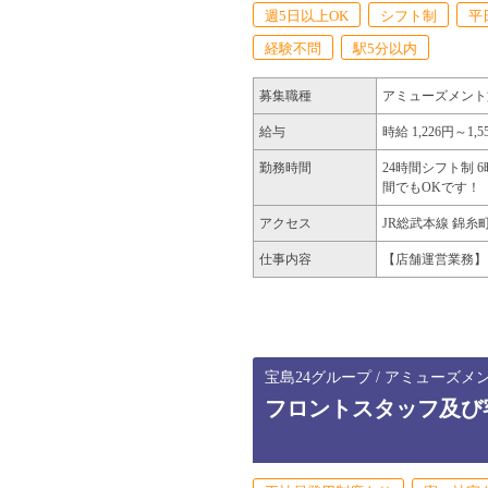
週5日以上OK
シフト制
平
経験不問
駅5分以内
募集職種
アミューズメント
給与
時給 1,226円～1,5
勤務時間
24時間シフト制 
間でもOKです！
アクセス
JR総武本線 錦糸
仕事内容
【店舗運営業務】
宝島24グループ / アミューズメ
フロントスタッフ及び客