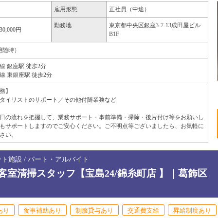
雇用形態
正社員（中途）
勤務地
東京都
中央区
銀座3-7-13成田屋ビル
30,000円
B1F
（休憩随時）
 銀座駅 徒歩2分
 東銀座駅 徒歩2分
務】
タイリストのサポート／その他付随業務など
日の流れを把握して、業務サポート・事前準備・掃除・後片付け等をお願いし
もサポートしますのでご安心ください。ご不明点等ございましたら、お気軽に
さい。
ント施設 / パート・アルバイト
室清掃スタッフ【宝島24/錦糸町店 】｜葛飾区
あり
食事補助あり
制服貸与あり
交通費支給
昇給制度あり