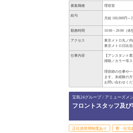
募集職種
理容室
給与
月給 160,000円～2
勤務時間
10:00－20:00
アクセス
東京メトロ丸ノ内線
東京メトロ日比谷線
仕事内容
【アシスタント業
掃除／カラー等ス
理容師の仕事や一
ます。未経験の方
お問い合わせくだ
宝島24グループ / アミューズメ
フロントスタッフ及び客
正社員登用制度あり
寮・社宅