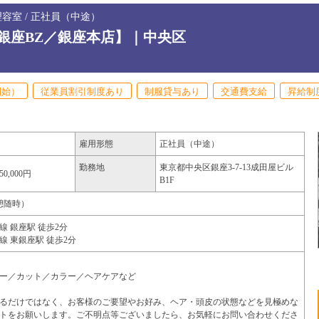
容室 / 正社員（中途）
銀座BZ／銀座本店】｜中央区
開始）
従業員割引制度あり
制服貸与あり
交通費支給
昇給制
雇用形態
正社員（中途）
勤務地
東京都
中央区
銀座3-7-13成田屋ビル
50,000円
B1F
（休憩随時）
 銀座駅 徒歩2分
 東銀座駅 徒歩2分
ー／カット／カラー／ヘアケアなど
るだけではなく、お客様のご要望やお好み、ヘア・頭皮の状態などを見極めな
トをお願いします。ご不明点等ございましたら、お気軽にお問い合わせくださ