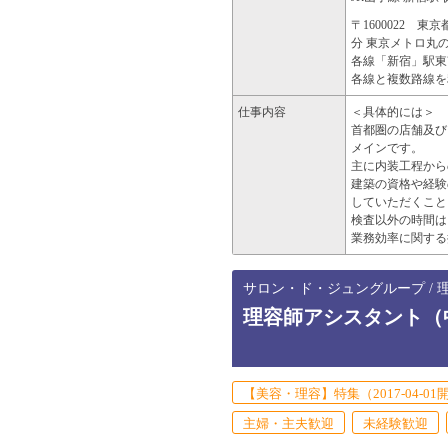
〒1600022 東
分 東京メトロ丸
各線「新宿」駅東南
各線と複数路線を
仕事内容
＜具体的には＞
首都圏の店舗及び
メインです。
主に内装工程から
建築の資格や経験
していただくこと
検査以外の時間は
業務効率に関する
サロン・ド・ジュングループ / 理
理容師アシスタント（
【美容・理容】特集（2017-04-01
主婦・主夫歓迎
未経験歓迎