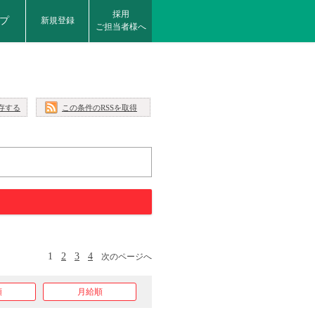
採用
プ
新規登録
ご担当者様へ
存する
この条件のRSSを取得
1
2
3
4
次のページへ
順
月給順