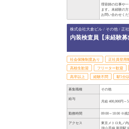
理容師の仕事や一
ます。未経験の方
お問い合わせくだ
株式会社大倉ビル / その他 / 
内装検査員【未経験募
社会保険制度あり
正社員登用
高校生歓迎
フリーター歓迎
高卒以上
経験不問
駅5分
募集職種
その他
給与
月給 400,000円～5
勤務時間
09:00～18:00 
アクセス
東京メトロ丸ノ内
JR山手線 新宿駅 