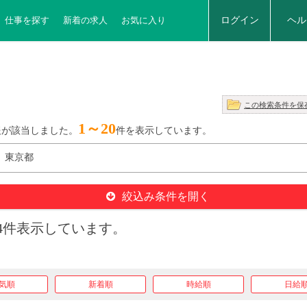
仕事を探す
新着の求人
お気に入り
ログイン
ヘル
この検索条件を保
1～20
報が該当しました。
件を表示しています。
】 東京都
絞込み条件を開く
4件表示しています。
気順
新着順
時給順
日給