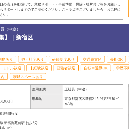
日の流れを把握して、業務サポート・事前準備・掃除・後片付け等をお願いし
もサポートしますのでご安心ください。ご不明点等ございましたら、お気軽に
さい。
正社員（中途）
集】｜新宿区
制度あり
寮・社宅あり
研修制度あり
交通費支給
長期OK
ミドル歓迎
未経験歓迎
経験者歓迎
自転車通勤OK
学歴不
以内
喫煙スペースあり
雇用形態
正社員（中途）
勤務地
東京都
新宿区
新宿2-15-26第3玉屋ビ
50,000円
ル3階
※残業1時間程度
線 新宿御苑前駅 徒歩5分
徒歩10分