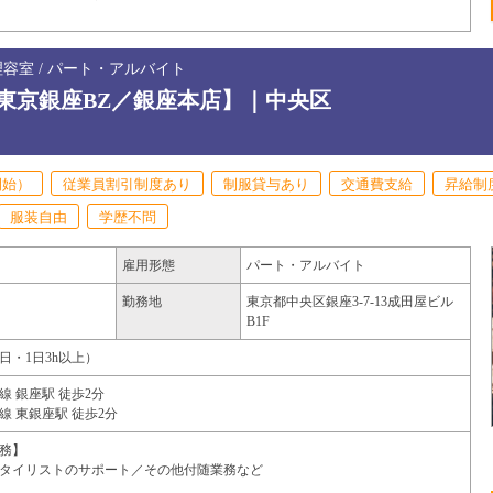
理容室 / パート・アルバイト
東京銀座BZ／銀座本店】｜中央区
開始）
従業員割引制度あり
制服貸与あり
交通費支給
昇給制
服装自由
学歴不問
雇用形態
パート・アルバイト
勤務地
東京都
中央区
銀座3-7-13成田屋ビル
B1F
（週1日・1日3h以上）
 銀座駅 徒歩2分
 東銀座駅 徒歩2分
務】
タイリストのサポート／その他付随業務など