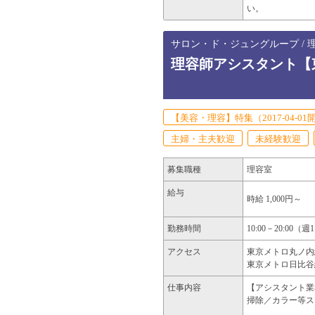
い。
サロン・ド・ジュングループ / 
理容師アシスタント【
【美容・理容】特集（2017-04-01
主婦・主夫歓迎
未経験歓迎
募集職種
理容室
給与
時給 1,000円～
勤務時間
10:00－20:00
アクセス
東京メトロ丸ノ内線
東京メトロ日比谷線
仕事内容
【アシスタント業
掃除／カラー等ス