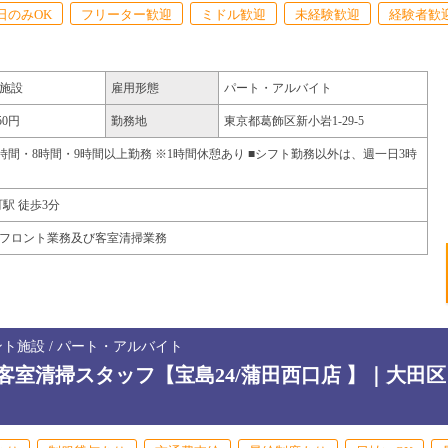
日のみOK
フリーター歓迎
ミドル歓迎
未経験歓迎
経験者歓
施設
雇用形態
パート・アルバイト
50円
勤務地
東京都
葛飾区
新小岩1-29-5
6時間・8時間・9時間以上勤務 ※1時間休憩あり ■シフト勤務以外は、週一日3時
町駅 徒歩3分
フロント業務及び客室清掃業務
ント施設 / パート・アルバイト
室清掃スタッフ【宝島24/蒲田西口店 】｜大田区