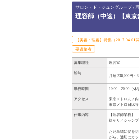
サロン・ド・ジュングループ / 理
理容師（中途）【東京
【美容・理容】特集（2017-04-01
要資格者
募集職種
理容室
給与
月給 230,000円～3
勤務時間
10:00－20:00
アクセス
東京メトロ丸ノ内線
東京メトロ日比谷線
仕事内容
【理容師業務】
顔そり／シャンプ
ただ単純に髪を切
がら、適切にカッ