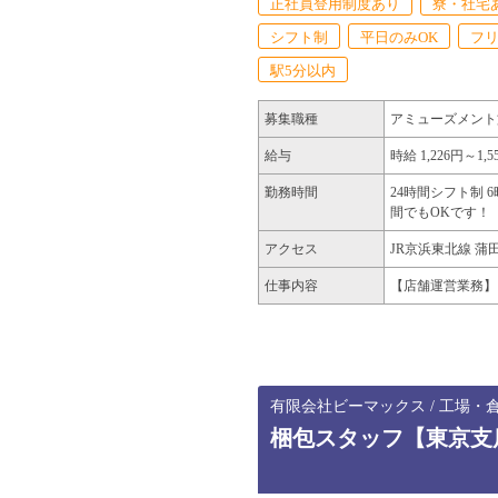
正社員登用制度あり
寮・社宅
シフト制
平日のみOK
フ
駅5分以内
募集職種
アミューズメント
給与
時給 1,226円～1,5
勤務時間
24時間シフト制 
間でもOKです！
アクセス
JR京浜東北線 蒲
仕事内容
【店舗運営業務】
有限会社ビーマックス / 工場・
梱包スタッフ【東京支