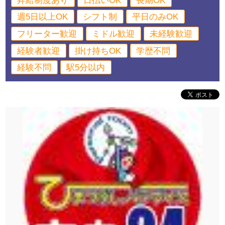
昇給制度あり
日払いOK
長期OK
週5日以上OK
シフト制
平日のみOK
フリーター歓迎
ミドル歓迎
未経験歓迎
経験者歓迎
掛け持ちOK
学歴不問
経験不問
駅5分以内