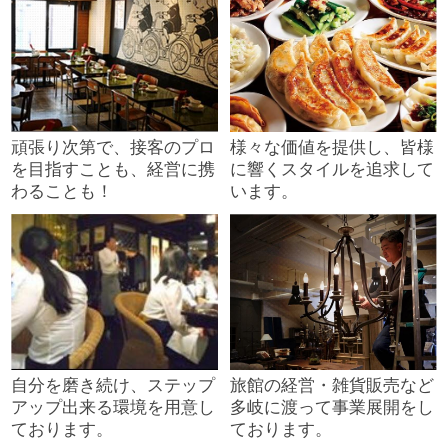
頑張り次第で、接客のプロ
様々な価値を提供し、皆様
を目指すことも、経営に携
に響くスタイルを追求して
わることも！
います。
自分を磨き続け、ステップ
旅館の経営・雑貨販売など
アップ出来る環境を用意し
多岐に渡って事業展開をし
ております。
ております。