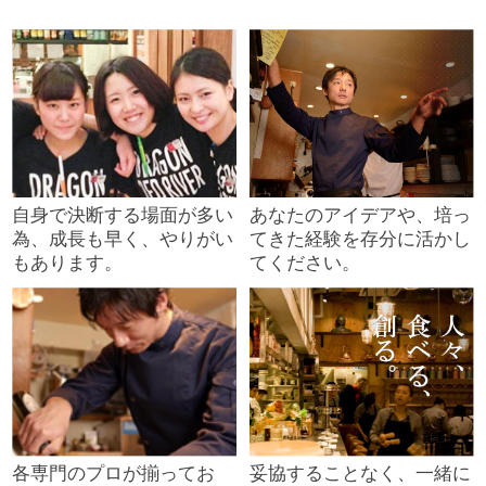
自身で決断する場面が多い
あなたのアイデアや、培っ
為、成長も早く、やりがい
てきた経験を存分に活かし
もあります。
てください。
各専門のプロが揃ってお
妥協することなく、一緒に