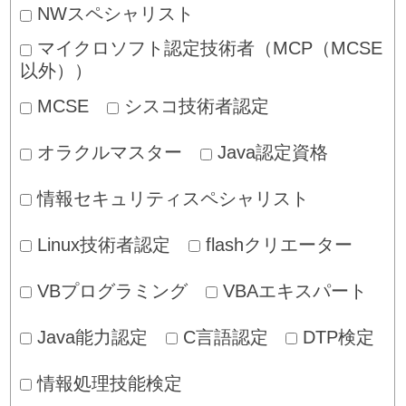
NWスペシャリスト
マイクロソフト認定技術者（MCP（MCSE
以外））
MCSE
シスコ技術者認定
オラクルマスター
Java認定資格
情報セキュリティスペシャリスト
Linux技術者認定
flashクリエーター
VBプログラミング
VBAエキスパート
Java能力認定
C言語認定
DTP検定
情報処理技能検定