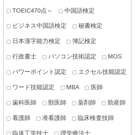
TOEIC470点～
中国語検定
ビジネス中国語検定
秘書検定
日本漢字能力検定
簿記検定
行政書士
パソコン技術認定
MOS
パワーポイント認定
エクセル技能認定
ワード技能認定
MBA
医師
歯科医師
獣医師
薬剤師
助産師
看護師
准看護師
臨床検査技師
臨床工学技士
理学療法士