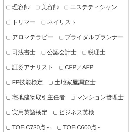
理容師
美容師
エステティシャン
トリマー
ネイリスト
アロマテラピー
ブライダルプランナー
司法書士
公認会計士
税理士
証券アナリスト
CFP／AFP
FP技能検定
土地家屋調査士
宅地建物取引主任者
マンション管理士
実用英語検定
ビジネス英検
TOEIC730点～
TOEIC600点～