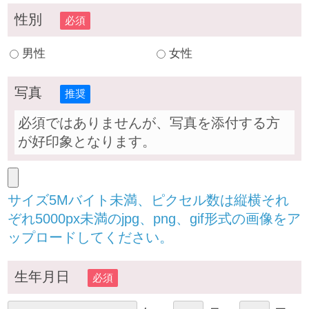
性別
必須
男性
女性
写真
推奨
必須ではありませんが、写真を添付する方
が好印象となります。
サイズ5Mバイト未満、ピクセル数は縦横それ
ぞれ5000px未満のjpg、png、gif形式の画像をア
ップロードしてください。
生年月日
必須