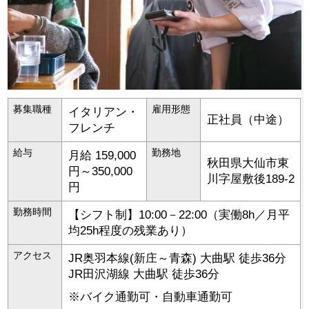
募集職種
雇用形態
イタリアン・
正社員（中途）
フレンチ
給与
勤務地
月給 159,000
秋田県
大仙市
東
円～350,000
川字屋敷後189-2
円
勤務時間
【シフト制】10:00－22:00（実働8h／月平
均25h程度の残業あり）
アクセス
JR奥羽本線(新庄～青森) 大曲駅 徒歩36分
JR田沢湖線 大曲駅 徒歩36分
※バイク通勤可・自動車通勤可