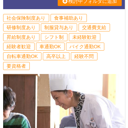
検討中フォルダに追加
社会保険制度あり
食事補助あり
研修制度あり
制服貸与あり
交通費支給
昇給制度あり
シフト制
未経験歓迎
経験者歓迎
車通勤OK
バイク通勤OK
自転車通勤OK
高卒以上
経験不問
要資格者