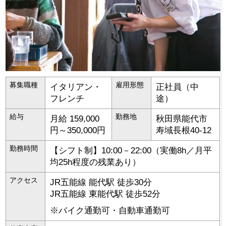
募集職種
雇用形態
イタリアン・
正社員（中
フレンチ
途）
給与
勤務地
月給 159,000
秋田県
能代市
円～350,000円
寿域長根40-12
勤務時間
【シフト制】10:00－22:00（実働8h／月平
均25h程度の残業あり）
アクセス
JR五能線 能代駅 徒歩30分
JR五能線 東能代駅 徒歩52分
※バイク通勤可・自動車通勤可