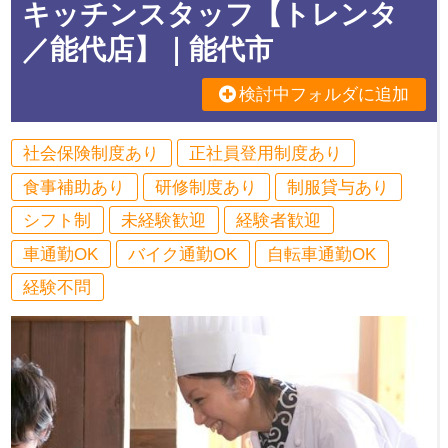
キッチンスタッフ【トレンタ
／能代店】｜能代市
検討中フォルダに追加
社会保険制度あり
正社員登用制度あり
食事補助あり
研修制度あり
制服貸与あり
シフト制
未経験歓迎
経験者歓迎
車通勤OK
バイク通勤OK
自転車通勤OK
経験不問