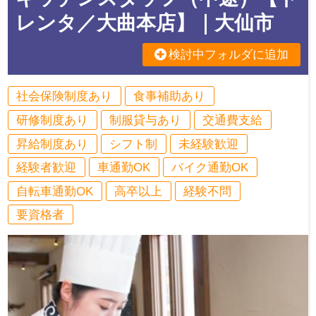
レンタ／大曲本店】｜大仙市
検討中フォルダに追加
社会保険制度あり
食事補助あり
研修制度あり
制服貸与あり
交通費支給
昇給制度あり
シフト制
未経験歓迎
経験者歓迎
車通勤OK
バイク通勤OK
自転車通勤OK
高卒以上
経験不問
要資格者