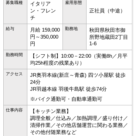
募集職種
雇用形態
イタリア
ン・フレン
正社員（中途）
チ
給与
勤務地
月給 159,000
秋田県
秋田市
御
円～350,000
所野地蔵田2丁目
1-6
円
勤務時間
【シフト制】10:00－22:00（実働8h／月平
均25h程度の残業あり）
アクセス
JR奥羽本線(新庄～青森) 四ツ小屋駅 徒歩
24分
JR羽越本線 羽後牛島駅 徒歩74分
※バイク通勤可・自動車通勤可
仕事内容
【キッチン業務】
調理全般／仕込み／加熱調理／盛り付け／
清掃作業／その他店舗運営に関わる業務／
その他付随業務など