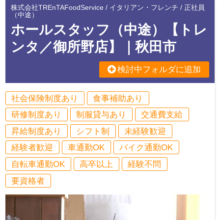
株式会社TREnTAFoodService / イタリアン・フレンチ / 正社員
（中途）
ホールスタッフ（中途）【トレ
ンタ／御所野店】｜秋田市
検討中フォルダに追加
社会保険制度あり
食事補助あり
研修制度あり
制服貸与あり
交通費支給
昇給制度あり
シフト制
未経験歓迎
経験者歓迎
車通勤OK
バイク通勤OK
自転車通勤OK
高卒以上
経験不問
要資格者