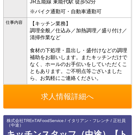
JR五能線 東能代駅 徒歩52分
※バイク通勤可・自動車通勤可
仕事内容
【キッチン業務】
調理全般／仕込み／加熱調理／盛り付け／
清掃作業など
食材の下処理・皿出し・盛付けなどの調理
補助をお願いします。またキッチンだけで
なく、ホールのお手伝いをしていただくこ
ともあります。ご不明点等ございました
ら、お気軽にご連絡ください。
求人情報詳細へ
株式会社TREnTAFoodService / イタリアン・フレンチ / 正社員
（中途）
キッチンスタッフ（中途）【ト