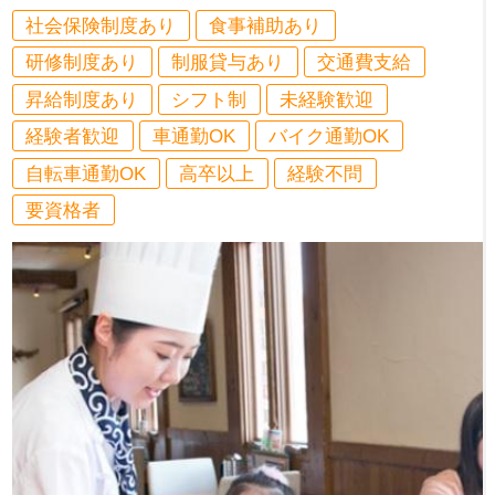
社会保険制度あり
食事補助あり
研修制度あり
制服貸与あり
交通費支給
昇給制度あり
シフト制
未経験歓迎
経験者歓迎
車通勤OK
バイク通勤OK
自転車通勤OK
高卒以上
経験不問
要資格者