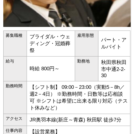
募集職種
雇用形態
ブライダル・ウェ
パート・ア
ディング・冠婚葬
ルバイト
祭
給与
勤務地
秋田県
秋田
時給 800円～
市
中通2-2-
30
勤務時間
【シフト制】 09:00－23:00（実動5－8h／
週2－4日） ※勤務時間・日数等は応相談
可 ※シフトは希望に出来る限り対応（テス
ト休みなど）
アクセス
JR奥羽本線(新庄～青森) 秋田駅 徒歩7分
仕事内容
【設営業務】