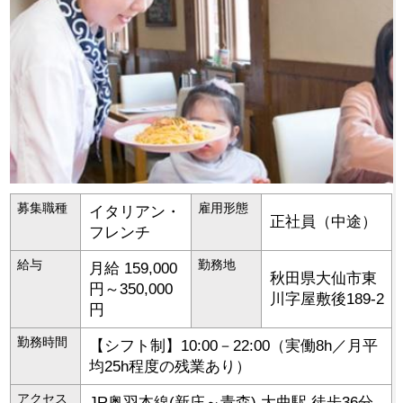
募集職種
雇用形態
イタリアン・
正社員（中途）
フレンチ
給与
勤務地
月給 159,000
秋田県
大仙市
東
円～350,000
川字屋敷後189-2
円
勤務時間
【シフト制】10:00－22:00（実働8h／月平
均25h程度の残業あり）
アクセス
JR奥羽本線(新庄～青森) 大曲駅 徒歩36分