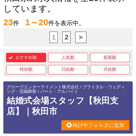
しています。
23
1～20
件
件を表示中。
1
2
＞
おすすめ順
人気順
新着順
時給順
日給順
月給順
グローヴエンターテイメント株式会社 / ブライダル・ウェディ
ング・冠婚葬祭 / パート・アルバイト
結婚式会場スタッフ【秋田支
店】｜秋田市
検討中フォルダに追加