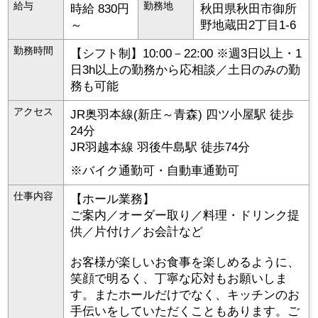
給与
勤務地
時給 830円
秋田県
秋田市
御所
～
野地蔵田2丁目1-6
勤務時間
【シフト制】10:00－22:00 ※週3日以上・1
日3h以上の勤務から応相談／土日のみの勤
務も可能
アクセス
JR奥羽本線(新庄～青森) 四ツ小屋駅 徒歩
24分
JR羽越本線 羽後牛島駅 徒歩74分
※バイク通勤可・自動車通勤可
仕事内容
【ホール業務】
ご案内／オーダー取り／料理・ドリンク提
供／片付け／お会計など
お客様が楽しいお食事を楽しめるように、
笑顔で明るく、丁寧な応対もお願いしま
す。またホールだけでなく、キッチンのお
手伝いをしていただくこともあります。ご