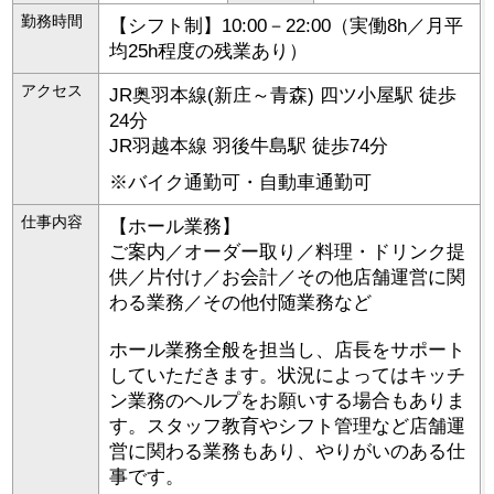
勤務時間
【シフト制】10:00－22:00（実働8h／月平
均25h程度の残業あり）
アクセス
JR奥羽本線(新庄～青森) 四ツ小屋駅 徒歩
24分
JR羽越本線 羽後牛島駅 徒歩74分
※バイク通勤可・自動車通勤可
仕事内容
【ホール業務】
ご案内／オーダー取り／料理・ドリンク提
供／片付け／お会計／その他店舗運営に関
わる業務／その他付随業務など
ホール業務全般を担当し、店長をサポート
していただきます。状況によってはキッチ
ン業務のヘルプをお願いする場合もありま
す。スタッフ教育やシフト管理など店舗運
営に関わる業務もあり、やりがいのある仕
事です。