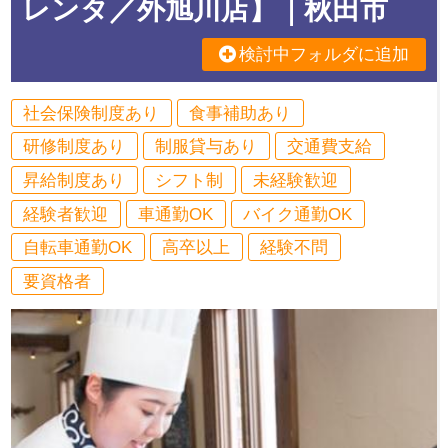
レンタ／外旭川店】｜秋田市
検討中フォルダに追加
社会保険制度あり
食事補助あり
研修制度あり
制服貸与あり
交通費支給
昇給制度あり
シフト制
未経験歓迎
経験者歓迎
車通勤OK
バイク通勤OK
自転車通勤OK
高卒以上
経験不問
要資格者