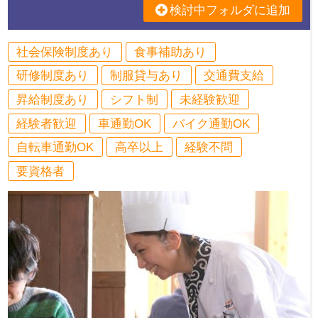
検討中フォルダに追加
社会保険制度あり
食事補助あり
研修制度あり
制服貸与あり
交通費支給
昇給制度あり
シフト制
未経験歓迎
経験者歓迎
車通勤OK
バイク通勤OK
自転車通勤OK
高卒以上
経験不問
要資格者