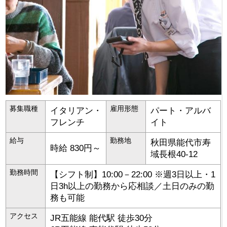
募集職種
雇用形態
イタリアン・
パート・アルバ
フレンチ
イト
給与
勤務地
秋田県
能代市
寿
時給 830円～
域長根40-12
勤務時間
【シフト制】10:00－22:00 ※週3日以上・1
日3h以上の勤務から応相談／土日のみの勤
務も可能
アクセス
JR五能線 能代駅 徒歩30分