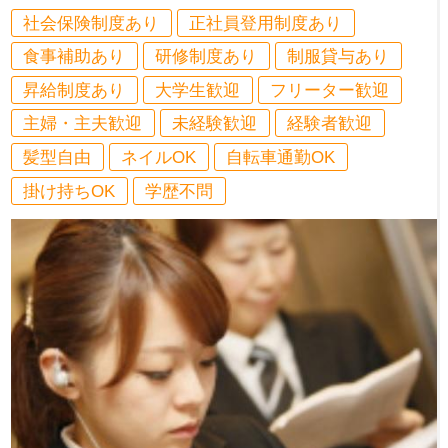
社会保険制度あり
正社員登用制度あり
食事補助あり
研修制度あり
制服貸与あり
昇給制度あり
大学生歓迎
フリーター歓迎
主婦・主夫歓迎
未経験歓迎
経験者歓迎
髪型自由
ネイルOK
自転車通勤OK
掛け持ちOK
学歴不問