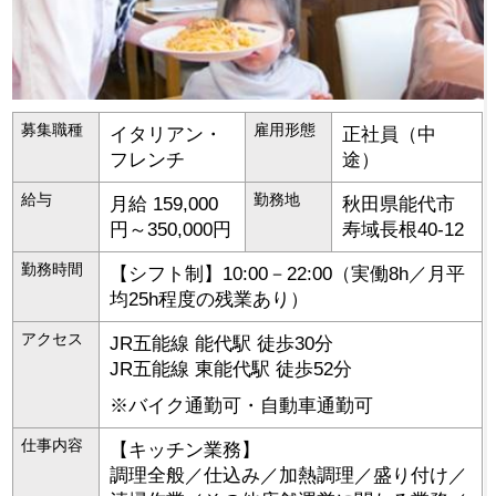
募集職種
雇用形態
イタリアン・
正社員（中
フレンチ
途）
給与
勤務地
月給 159,000
秋田県
能代市
円～350,000円
寿域長根40-12
勤務時間
【シフト制】10:00－22:00（実働8h／月平
均25h程度の残業あり）
アクセス
JR五能線 能代駅 徒歩30分
JR五能線 東能代駅 徒歩52分
※バイク通勤可・自動車通勤可
仕事内容
【キッチン業務】
調理全般／仕込み／加熱調理／盛り付け／