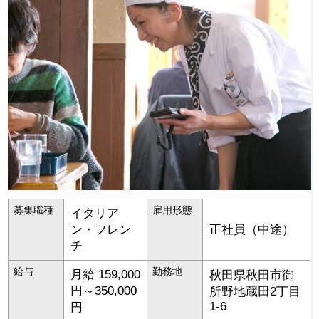
募集職種
雇用形態
イタリア
ン・フレン
正社員（中途）
チ
給与
勤務地
月給 159,000
秋田県
秋田市
御
円～350,000
所野地蔵田2丁目
1-6
円