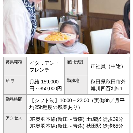
募集職種
雇用形態
イタリアン・
正社員（中途）
フレンチ
給与
勤務地
月給 159,000
秋田県
秋田市
外
円～350,000円
旭川四百刈5-1
勤務時間
【シフト制】10:00－22:00（実働8h／月平
均25h程度の残業あり）
アクセス
JR奥羽本線(新庄～青森) 土崎駅 徒歩39分
JR奥羽本線(新庄～青森) 秋田駅 徒歩65分