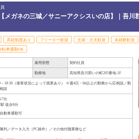
社員
【メガネの三城／サニーアクシスいの店】｜吾川
昇給制度あり
フリーター歓迎
主婦・主夫歓迎
未経験歓迎
自転車通勤OK
雇用形態
契約社員
勤務地
高知県
吾川郡いの町
205番地-1F
30－18:30（接客状況によって残業あり） ※週4日・6h以上の勤務から応相談／勤
相談
歩7分
駅 徒歩8分
自動車通勤可
陳列／データ入力（PC操作）／その他付随業務など