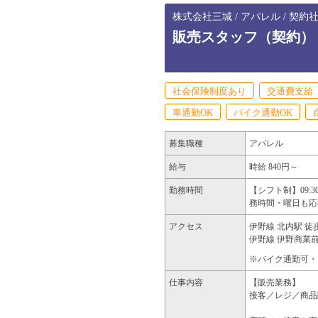
株式会社三城 / アパレル / 契約
販売スタッフ（契約）
社会保険制度あり
交通費支給
車通勤OK
バイク通勤OK
募集職種
アパレル
給与
時給 840円～
勤務時間
【シフト制】09:
務時間・曜日も応
アクセス
伊野線 北内駅 徒
伊野線 伊野商業前
※バイク通勤可・
仕事内容
【販売業務】
接客／レジ／商品