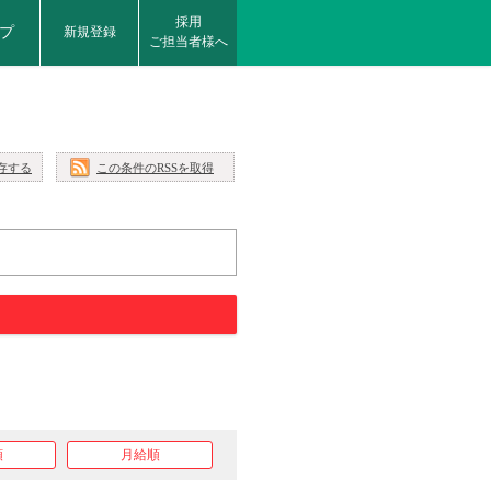
採用
プ
新規登録
ご担当者様へ
存する
この条件のRSSを取得
順
月給順