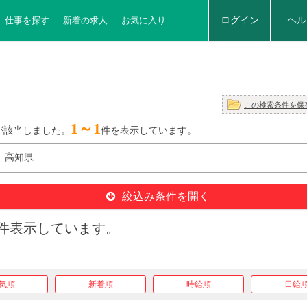
仕事を探す
新着の求人
お気に入り
ログイン
ヘル
この検索条件を保
1～1
が該当しました。
件を表示しています。
】 高知県
絞込み条件を開く
件表示しています。
気順
新着順
時給順
日給