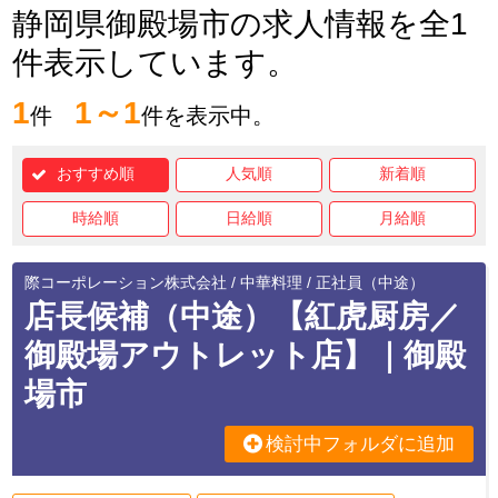
静岡県御殿場市の求人情報を全1
件表示しています。
1
1～1
件
件を表示中。
おすすめ順
人気順
新着順
時給順
日給順
月給順
際コーポレーション株式会社 / 中華料理 / 正社員（中途）
店長候補（中途）【紅虎厨房／
御殿場アウトレット店】｜御殿
場市
検討中フォルダに追加