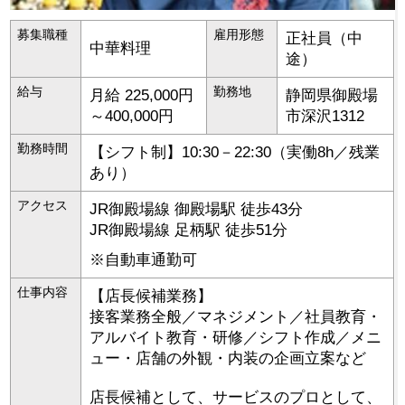
募集職種
雇用形態
正社員（中
中華料理
途）
給与
勤務地
月給 225,000円
静岡県
御殿場
～400,000円
市
深沢1312
勤務時間
【シフト制】10:30－22:30（実働8h／残業
あり）
アクセス
JR御殿場線 御殿場駅 徒歩43分
JR御殿場線 足柄駅 徒歩51分
※自動車通勤可
仕事内容
【店長候補業務】
接客業務全般／マネジメント／社員教育・
アルバイト教育・研修／シフト作成／メニ
ュー・店舗の外観・内装の企画立案など
店長候補として、サービスのプロとして、