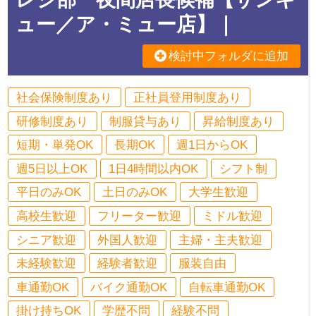
ュー／ア・ミュー店】｜
検討中フォルダに追加
社会保険制度あり
正社員登用制度あり
研修制度あり
制服貸与あり
昇給制度あり
短期・単発OK
長期OK
週1日からOK
週5日以上OK
1日4時間以内OK
シフト制
平日のみOK
土日のみOK
大学生歓迎
高校生歓迎
フリーター歓迎
ミドル歓迎
シニア歓迎
外国人歓迎
主婦・主夫歓迎
未経験歓迎
経験者歓迎
服装自由
車通勤OK
バイク通勤OK
自転車通勤OK
掛け持ちOK
学歴不問
経験不問