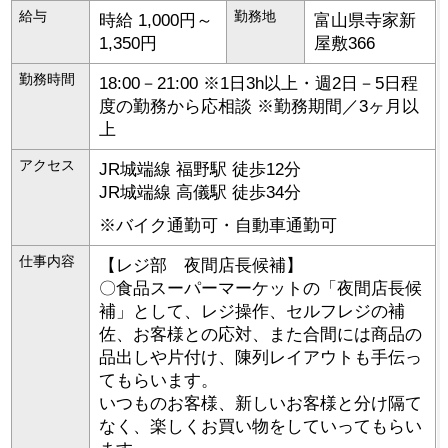
給与
勤務地
時給 1,000円～
富山県
寺家新
1,350円
屋敷366
勤務時間
18:00－21:00 ※1日3h以上・週2日－5日程
度の勤務から応相談 ※勤務期間／3ヶ月以
上
アクセス
JR城端線 福野駅 徒歩12分
JR城端線 高儀駅 徒歩34分
※バイク通勤可・自動車通勤可
仕事内容
【レジ部 夜間店長候補】
〇食品スーパーマーケットの「夜間店長候
補」として、レジ操作、セルフレジの補
佐、お客様との応対、また合間には商品の
品出しや片付け、陳列レイアウトも手伝っ
てもらいます。
いつものお客様、新しいお客様と分け隔て
なく、楽しくお買い物をしていってもらい