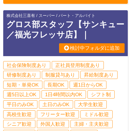
株式会社三喜有 / スーパー / パート・アルバイト
グロス部スタッフ【サンキュー
／福光フレッサ店】｜
検討中フォルダに追加
社会保険制度あり
正社員登用制度あり
研修制度あり
制服貸与あり
昇給制度あり
短期・単発OK
長期OK
週1日からOK
週5日以上OK
1日4時間以内OK
シフト制
平日のみOK
土日のみOK
大学生歓迎
高校生歓迎
フリーター歓迎
ミドル歓迎
シニア歓迎
外国人歓迎
主婦・主夫歓迎