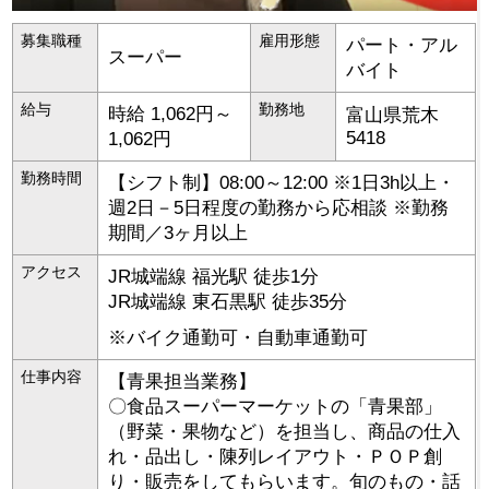
募集職種
雇用形態
パート・アル
スーパー
バイト
給与
勤務地
時給 1,062円～
富山県
荒木
5418
1,062円
勤務時間
【シフト制】08:00～12:00 ※1日3h以上・
週2日－5日程度の勤務から応相談 ※勤務
期間／3ヶ月以上
アクセス
JR城端線 福光駅 徒歩1分
JR城端線 東石黒駅 徒歩35分
※バイク通勤可・自動車通勤可
仕事内容
【青果担当業務】
〇食品スーパーマーケットの「青果部」
（野菜・果物など）を担当し、商品の仕入
れ・品出し・陳列レイアウト・ＰＯＰ創
り・販売をしてもらいます。旬のもの・話