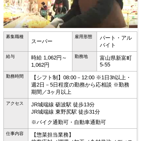
募集職種
雇用形態
パート・アル
スーパー
バイト
給与
勤務地
時給 1,062円～
富山県
新富町
5-55
1,062円
勤務時間
【シフト制】08:00－12:00 ※1日3h以上・
週2日－5日程度の勤務から応相談 ※勤務
期間／3ヶ月以上
アクセス
JR城端線 砺波駅 徒歩13分
JR城端線 東野尻駅 徒歩31分
※バイク通勤可・自動車通勤可
仕事内容
【惣菜担当業務】