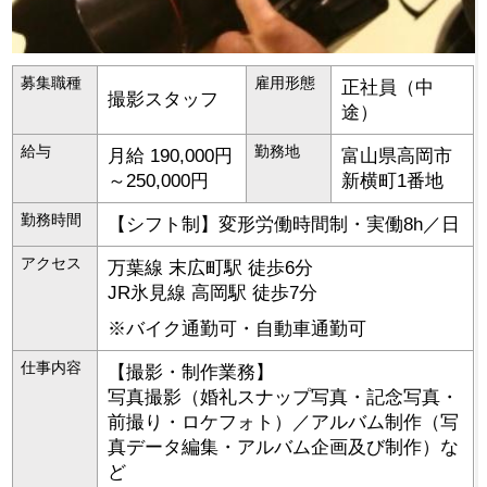
募集職種
雇用形態
正社員（中
撮影スタッフ
途）
給与
勤務地
月給 190,000円
富山県
高岡市
～250,000円
新横町1番地
勤務時間
【シフト制】変形労働時間制・実働8h／日
アクセス
万葉線 末広町駅 徒歩6分
JR氷見線 高岡駅 徒歩7分
※バイク通勤可・自動車通勤可
仕事内容
【撮影・制作業務】
写真撮影（婚礼スナップ写真・記念写真・
前撮り・ロケフォト）／アルバム制作（写
真データ編集・アルバム企画及び制作）な
ど