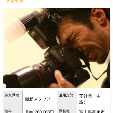
学歴不問
募集職種
雇用形態
正社員（中
撮影スタッフ
途）
給与
勤務地
月給 200,000円
富山県
高岡市