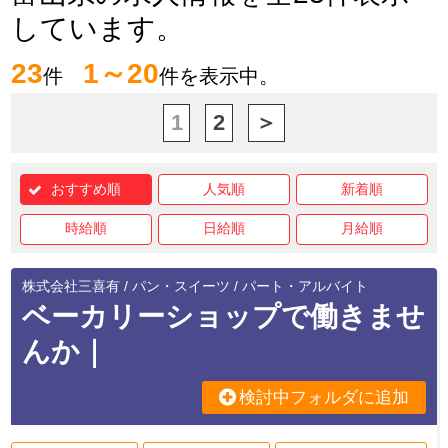
しています。
23
1～20
件
件を表示中。
1
2
＞
おすすめ順
人気順
新着順
時給順
日給順
月給順
株式会社三喜有 / パン・スイーツ / パート・アルバイト
ベーカリーショップで働きませ
んか｜
検討中フォルダに追加