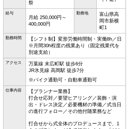
祭
給与
勤務地
富山県
高
月給 250,000円～
岡市
新横
400,000円
町1
勤務時間
【シフト制】変形労働時間制・実働8h／日
※月間30h程度の残業あり（固定残業代を
別途支給）
アクセス
万葉線 末広町駅 徒歩6分
JR氷見線 高岡駅 徒歩7分
※バイク通勤可・自動車通勤可
仕事内容
【プランナー業務】
打合せ応対／要望ヒアリング／装飾・演
出・ドレス決定／必要機材の準備／式当日
の進行フォロー／その他付随業務など
打合せから式全体のプロデュースまで、1