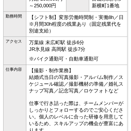
～250,000円
新横町1番地
勤務時間
【シフト制】変形労働時間制・実働8h／日
※月間30h程度の残業あり（固定残業代を
別途支給）
アクセス
万葉線 末広町駅 徒歩6分
JR氷見線 高岡駅 徒歩7分
※バイク通勤可・自動車通勤可
仕事内容
【撮影・制作業務】
結婚式当日の写真撮影・アルバム制作／ス
ケジュール確認／撮影機材の準備／婚礼ス
ナップ写真／記念写真／ロケフォトなど
仕事で行き詰った際は、チームメンバーが
しっかりとフォローするのでご安心くださ
い。個人のレベルに合った研修を用意して
いるため、スキルアップの機会が豊富にあ
ります。