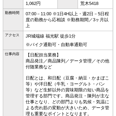
1,062円
荒木5418
勤務時間
07:00－11:00 ※1日4H以上・週2日－5日程
度の勤務から応相談 ※勤務期間／3ヶ月以
上
アクセス
JR城端線 福光駅 徒歩1分
※バイク通勤可・自動車通勤可
仕事内容
【日配担当業務】
商品発注／商品陳列／データ管理／その他
付随業務など
日配とは、和日配（豆腐・納豆・かまぼこ
等）や洋日配（牛乳・ヨーグルト・パン
等）など生鮮以外の賞味期限の短い商品を
管理する部門です。商品発注・陳列が主な
仕事となり、どの部門よりも気候・気温に
よる売れ筋の変動が大きいため、データ管
理も重要なポイントとなります。