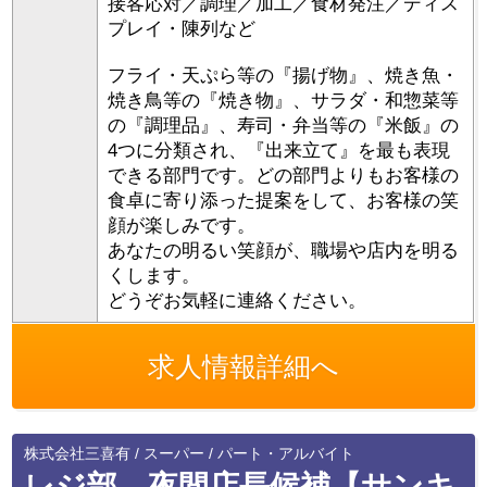
接客応対／調理／加工／食材発注／ディス
プレイ・陳列など
フライ・天ぷら等の『揚げ物』、焼き魚・
焼き鳥等の『焼き物』、サラダ・和惣菜等
の『調理品』、寿司・弁当等の『米飯』の
4つに分類され、『出来立て』を最も表現
できる部門です。どの部門よりもお客様の
食卓に寄り添った提案をして、お客様の笑
顔が楽しみです。
あなたの明るい笑顔が、職場や店内を明る
くします。
どうぞお気軽に連絡ください。
求人情報詳細へ
株式会社三喜有 / スーパー / パート・アルバイト
レジ部 夜間店長候補【サンキ