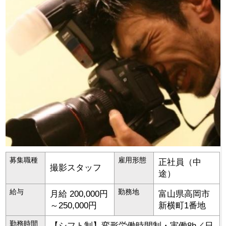
募集職種
雇用形態
正社員（中
撮影スタッフ
途）
給与
勤務地
月給 200,000円
富山県
高岡市
～250,000円
新横町1番地
勤務時間
【シフト制】変形労働時間制・実働8h／日