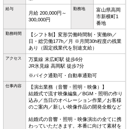
給与
勤務地
富山県
高岡
月給 200,000円～
市
新横町1
300,000円
番地
勤務時間
【シフト制】変形労働時間制・実働8h／
日・総労働177h／月 ※月間30h程度の残業
あり（固定残業代を別途支給）
アクセス
万葉線 末広町駅 徒歩6分
JR氷見線 高岡駅 徒歩7分
※バイク通勤可・自動車通勤可
仕事内容
【演出業務（音響・照明・映像）】
結婚式で流す映像編集／BGM・照明の作り
込み／当日のオペレーション作業／お客様
のご案内／新しい映像作品の開発全般など
結婚式の音響・照明・映像演出の全てに携
わっていただきます。本番に向けて素材を