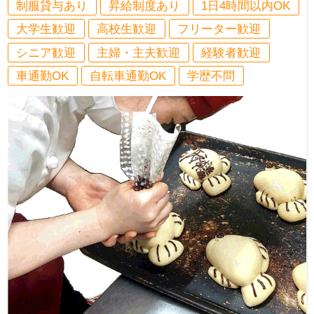
制服貸与あり
昇給制度あり
1日4時間以内OK
大学生歓迎
高校生歓迎
フリーター歓迎
シニア歓迎
主婦・主夫歓迎
経験者歓迎
車通勤OK
自転車通勤OK
学歴不問