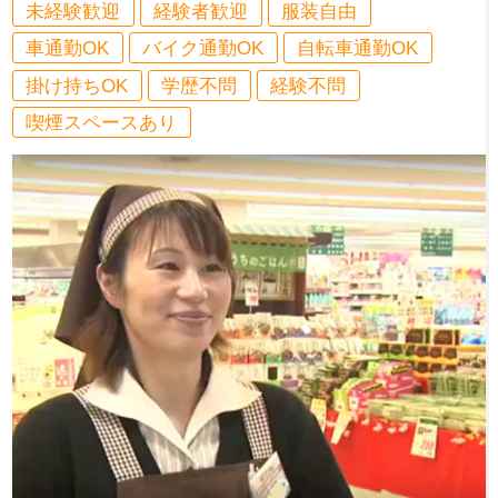
未経験歓迎
経験者歓迎
服装自由
車通勤OK
バイク通勤OK
自転車通勤OK
掛け持ちOK
学歴不問
経験不問
喫煙スペースあり