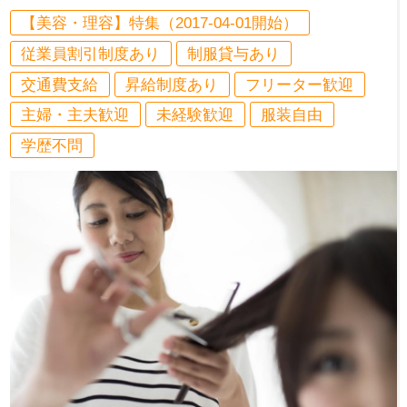
【美容・理容】特集（2017-04-01開始）
従業員割引制度あり
制服貸与あり
交通費支給
昇給制度あり
フリーター歓迎
主婦・主夫歓迎
未経験歓迎
服装自由
学歴不問