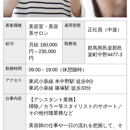
募集職種
雇用形態
美容室・美容
正社員（中途）
系サロン
給与
勤務地
月給 160,000
群馬県
邑楽郡邑
円～230,000
楽町
中野4477-3
円
勤務時間
09:00－19:00（休憩随時）
アクセス
東武小泉線 本中野駅 徒歩9分
東武小泉線 篠塚駅 徒歩33分
仕事内容
【アシスタント業務】
掃除／カラー等スタイリストのサポート／
その他付随業務など
美容師の仕事や一日の流れを把握して、そ