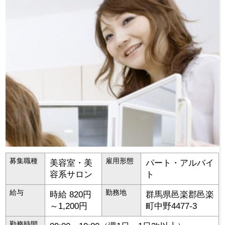
募集職種
雇用形態
美容室・美
パート・アルバイ
容系サロン
ト
給与
勤務地
時給 820円
群馬県
邑楽郡邑楽
～1,200円
町
中野4477-3
勤務時間