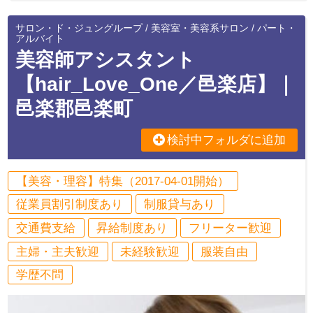
サロン・ド・ジュングループ / 美容室・美容系サロン / パート・
アルバイト
美容師アシスタント
【hair_Love_One／邑楽店】｜
邑楽郡邑楽町
検討中フォルダに追加
【美容・理容】特集（2017-04-01開始）
従業員割引制度あり
制服貸与あり
交通費支給
昇給制度あり
フリーター歓迎
主婦・主夫歓迎
未経験歓迎
服装自由
学歴不問