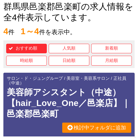
群馬県邑楽郡邑楽町の求人情報を
全4件表示しています。
4
1～4
件
件を表示中。
おすすめ順
人気順
新着順
時給順
日給順
月給順
サロン・ド・ジュングループ / 美容室・美容系サロン / 正社員
（中途）
美容師アシスタント（中途）
【hair_Love_One／邑楽店】｜
邑楽郡邑楽町
検討中フォルダに追加