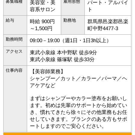
募集職種
雇用形態
美容室・美
パート・アルバイ
容系サロン
ト
給与
勤務地
時給 900円
群馬県
邑楽郡邑楽
～1,500円
町
中野4477-3
勤務時間
09:00－19:00（週1日・1日3h以上）
アクセス
東武小泉線 本中野駅 徒歩9分
東武小泉線 篠塚駅 徒歩33分
仕事内容
【美容師業務】
シャンプー／カット／カラー／パーマ／ヘ
アケアなど
まずはシャンプーやカラー塗布をお願いし
ます。初めは先輩のサポートから始めてい
き、慣れてきたら徐々にその他業務もお任
せしていきます。ブランクのある方もサポ
ートしますのでご安心ください。