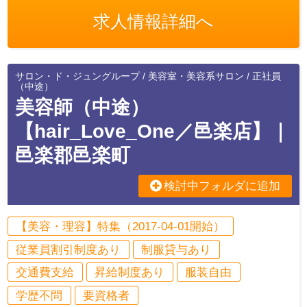
求人情報詳細へ
サロン・ド・ジュングループ / 美容室・美容系サロン / 正社員
（中途）
美容師（中途）
【hair_Love_One／邑楽店】｜
邑楽郡邑楽町
検討中フォルダに追加
【美容・理容】特集（2017-04-01開始）
従業員割引制度あり
制服貸与あり
交通費支給
昇給制度あり
服装自由
学歴不問
要資格者