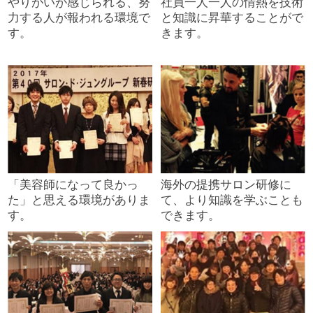
やりがいが感じられる、努
社員一人一人の情熱を技術
力する人が報われる環境で
と知識に昇華することがで
す。
きます。
「美容師になって良かっ
海外の提携サロン研修に
た」と思える環境がありま
て、より知識を学ぶことも
す。
できます。