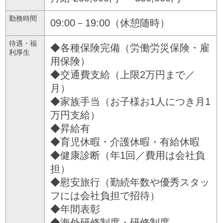
勤務時間
09:00－19:00（休憩随時）
待遇・福
◆各種保険完備（労働労災保険・雇
利厚生
用保険）
◆交通費支給（上限2万円まで／
月）
◆家族手当（お子様お1人につき月1
万円支給）
◆昇給有
◆育児休暇・介護休暇・有給休暇
◆健康診断（年1回／費用は会社負
担）
◆慰安旅行（勤続年数や優秀スタッ
フには会社負担で招待）
◆年間表彰
◆海外研修制度・研修制度