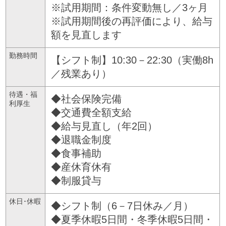
※試用期間：条件変動無し／3ヶ月
※試用期間後の再評価により、給与
額を見直します
勤務時間
【シフト制】10:30－22:30（実働8h
／残業あり）
待遇・福
◆社会保険完備
利厚生
◆交通費全額支給
◆給与見直し（年2回）
◆退職金制度
◆食事補助
◆産休育休有
◆制服貸与
休日･休暇
◆シフト制（6－7日休み／月）
◆夏季休暇5日間・冬季休暇5日間・