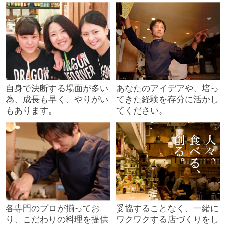
自身で決断する場面が多い
あなたのアイデアや、培っ
為、成長も早く、やりがい
てきた経験を存分に活かし
もあります。
てください。
各専門のプロが揃ってお
妥協することなく、一緒に
り、こだわりの料理を提供
ワクワクする店づくりをし