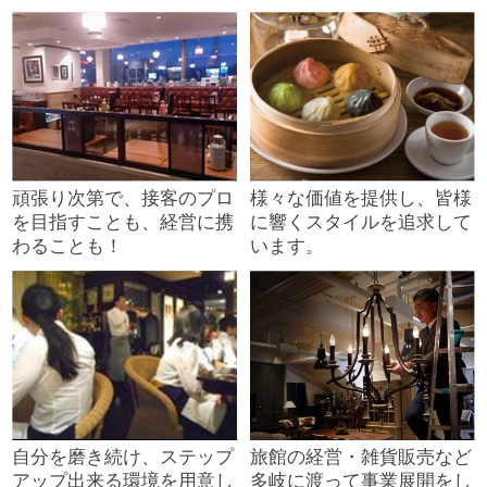
頑張り次第で、接客のプロ
様々な価値を提供し、皆様
を目指すことも、経営に携
に響くスタイルを追求して
わることも！
います。
自分を磨き続け、ステップ
旅館の経営・雑貨販売など
アップ出来る環境を用意し
多岐に渡って事業展開をし