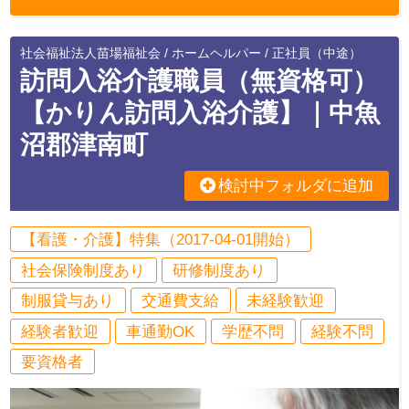
社会福祉法人苗場福祉会 / ホームヘルパー / 正社員（中途）
訪問入浴介護職員（無資格可）
【かりん訪問入浴介護】｜中魚
沼郡津南町
検討中フォルダに追加
【看護・介護】特集（2017-04-01開始）
社会保険制度あり
研修制度あり
制服貸与あり
交通費支給
未経験歓迎
経験者歓迎
車通勤OK
学歴不問
経験不問
要資格者