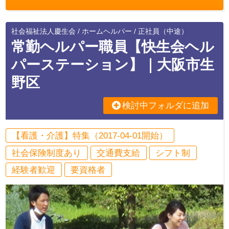
社会福祉法人慶生会 / ホームヘルパー / 正社員（中途）
常勤ヘルパー職員【快生会ヘル
パーステーション】｜大阪市生
野区
検討中フォルダに追加
【看護・介護】特集（2017-04-01開始）
社会保険制度あり
交通費支給
シフト制
経験者歓迎
要資格者