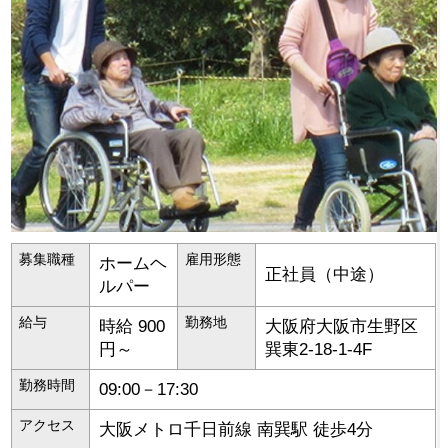
募集職種
雇用形態
ホームヘ
正社員（中途）
ルパー
給与
勤務地
時給 900
大阪府
大阪市生野区
円～
巽東2-18-1-4F
勤務時間
09:00－17:30
アクセス
大阪メトロ千日前線 南巽駅 徒歩4分