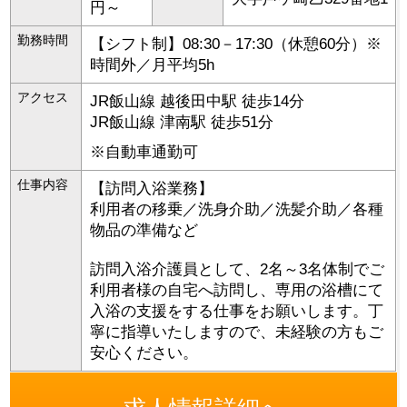
円～
勤務時間
【シフト制】08:30－17:30（休憩60分）※
時間外／月平均5h
アクセス
JR飯山線 越後田中駅 徒歩14分
JR飯山線 津南駅 徒歩51分
※自動車通勤可
仕事内容
【訪問入浴業務】
利用者の移乗／洗身介助／洗髪介助／各種
物品の準備など
訪問入浴介護員として、2名～3名体制でご
利用者様の自宅へ訪問し、専用の浴槽にて
入浴の支援をする仕事をお願いします。丁
寧に指導いたしますので、未経験の方もご
安心ください。