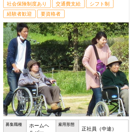
社会保険制度あり
交通費支給
シフト制
経験者歓迎
要資格者
募集職種
雇用形態
ホームヘ
正社員（中途）