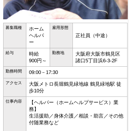
募集職種
雇用形態
ホーム
ヘルパ
正社員（中途）
ー
給与
勤務地
時給
大阪府
大阪市鶴見区
900円～
諸口5丁目浜6-3-2F
勤務時間
09:00－17:30
アクセス
大阪メトロ長堀鶴見緑地線 鶴見緑地駅 徒
歩10分
仕事内容
【ヘルパー（ホームヘルプサービス）業
務】
生活援助／身体介護／相談・助言／その他
付随業務など