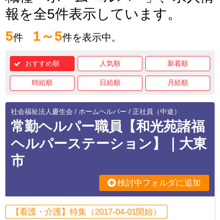
報を全5件表示しています。
5
1～5
件
件を表示中。
おすすめ順
人気順
新着順
時給順
日給順
月給順
社会福祉法人慶生会 / ホームヘルパー / 正社員（中途）
常勤ヘルパー職員【和光苑諸福
ヘルパーステーション】｜大東
市
検討中フォルダに追加
【看護・介護】特集（2017-04-01開始）