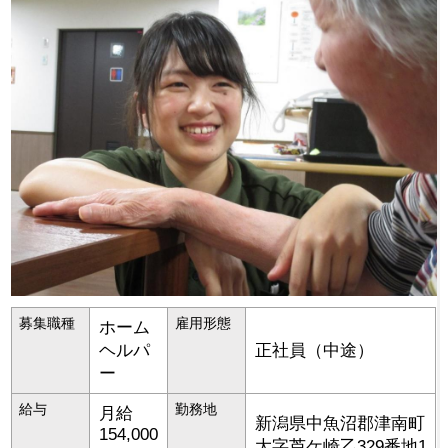
募集職種
雇用形態
ホーム
ヘルパ
正社員（中途）
ー
給与
勤務地
月給
新潟県
中魚沼郡津南町
154,000
大字芦ケ崎乙329番地1