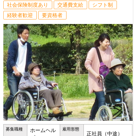
社会保険制度あり
交通費支給
シフト制
経験者歓迎
要資格者
募集職種
雇用形態
ホームヘル
正社員（中途）