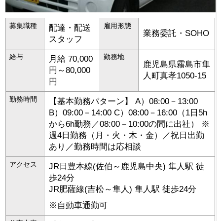
募集職種
雇用形態
配達・配送
業務委託・SOHO
スタッフ
給与
勤務地
月給 70,000
鹿児島県
霧島市
隼
円～80,000
人町真孝1050-15
円
勤務時間
【基本勤務パターン】 A）08:00－13:00
B）09:00－14:00 C）08:00－16:00（1日5h
から6h勤務／08:00－10:00の間に出社） ※
週4日勤務（月・火・木・金）／祝日出勤
あり／勤務時間は応相談
アクセス
JR日豊本線(佐伯～鹿児島中央) 隼人駅 徒
歩24分
JR肥薩線(吉松～隼人) 隼人駅 徒歩24分
※自動車通勤可