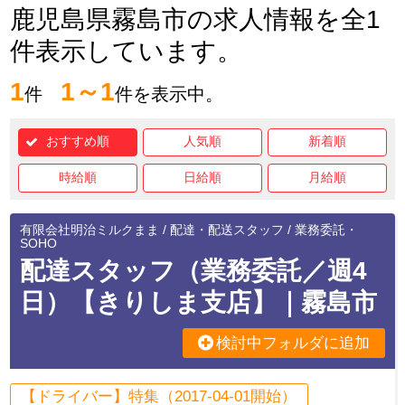
鹿児島県霧島市の求人情報を全1
件表示しています。
1
1～1
件
件を表示中。
おすすめ順
人気順
新着順
時給順
日給順
月給順
有限会社明治ミルクまま / 配達・配送スタッフ / 業務委託・
SOHO
配達スタッフ（業務委託／週4
日）【きりしま支店】｜霧島市
検討中フォルダに追加
【ドライバー】特集（2017-04-01開始）