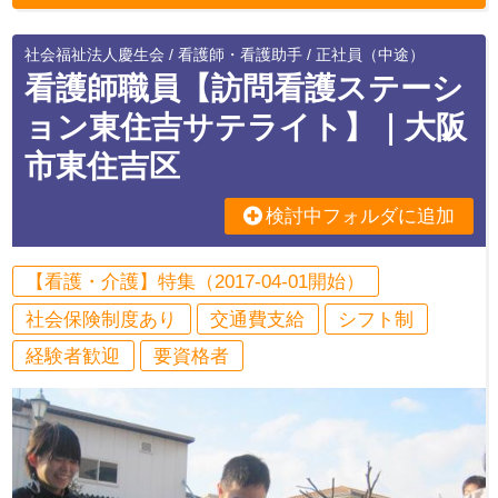
社会福祉法人慶生会 / 看護師・看護助手 / 正社員（中途）
看護師職員【訪問看護ステーシ
ョン東住吉サテライト】｜大阪
市東住吉区
検討中フォルダに追加
【看護・介護】特集（2017-04-01開始）
社会保険制度あり
交通費支給
シフト制
経験者歓迎
要資格者