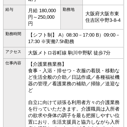
給与
勤務地
月給 180,000
大阪府
大阪市東
円～250,000
住吉区
中野3-8-4
円
勤務時間
【シフト制】 A）08:30－17:00 B）09:00－
17:30 ※実働7.5h勤務
アクセス
大阪メトロ谷町線 駒川中野駅 徒歩7分
仕事内容
【介護業務業務】
食事・入浴・排せつ・衣服の着脱・移動な
ど生活全般の介助／日誌作成／各種福祉機
器の管理／看護業務の補助／掃除／送迎な
ど
自立に向けて頑張る利用者方々の介護業務
を行っていただきます。介護職員は入所者
の欲求や身体の調子を最も把握しやすい位
置におり、生活支援員と協力しながら入所