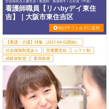
社会福祉法人慶生会 / 看護師・看護助手 / 正社員（中途）
看護師職員【リハbyデイ東住
吉】｜大阪市東住吉区
検討中フォルダに追加
【看護・介護】特集（2017-04-01開始）
社会保険制度あり
交通費支給
シフト制
経験者歓迎
要資格者