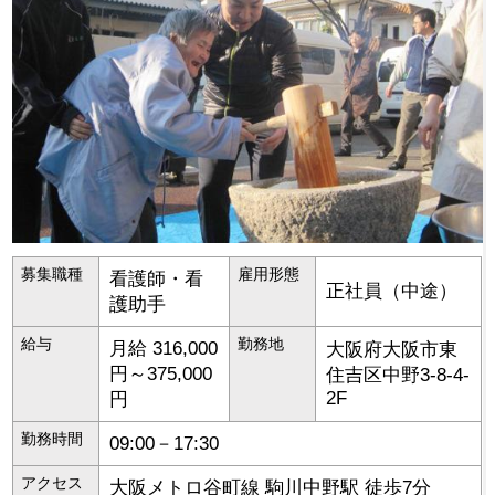
募集職種
雇用形態
看護師・看
正社員（中途）
護助手
給与
勤務地
月給 316,000
大阪府
大阪市東
円～375,000
住吉区
中野3-8-4-
2F
円
勤務時間
09:00－17:30
アクセス
大阪メトロ谷町線 駒川中野駅 徒歩7分