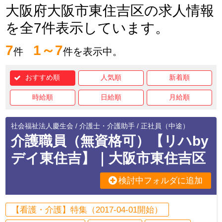
大阪府大阪市東住吉区の求人情報
を全7件表示しています。
7
1～7
件
件を表示中。
おすすめ順
人気順
新着順
時給順
日給順
月給順
社会福祉法人慶生会 / 介護士・介護助手 / 正社員（中途）
介護職員（無資格可）【リハby
デイ東住吉】｜大阪市東住吉区
検討中フォルダに追加
【看護・介護】特集（2017-04-01開始）