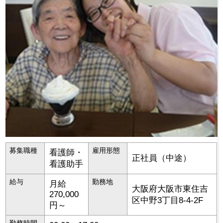
募集職種
雇用形態
看護師・
正社員（中途）
看護助手
給与
勤務地
月給
大阪府
大阪市東住吉
270,000
区
中野3丁目8-4-2F
円～
勤務時間