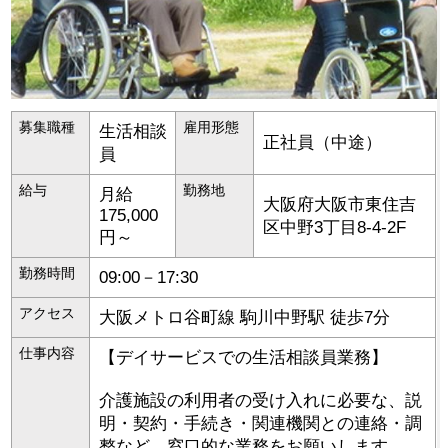
募集職種
雇用形態
生活相談
正社員（中途）
員
給与
勤務地
月給
大阪府
大阪市東住吉
175,000
区
中野3丁目8-4-2F
円～
勤務時間
09:00－17:30
アクセス
大阪メトロ谷町線 駒川中野駅 徒歩7分
仕事内容
【デイサービスでの生活相談員業務】
介護施設の利用者の受け入れに必要な、説
明・契約・手続き・関連機関との連絡・調
整など、窓口的な業務をお願いします。