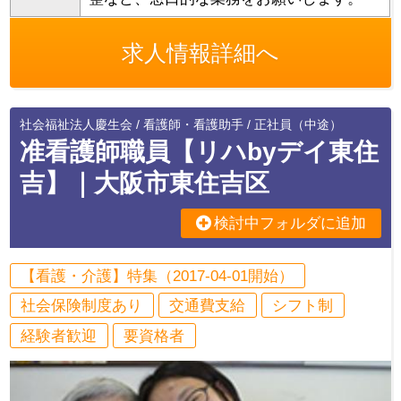
求人情報詳細へ
社会福祉法人慶生会 / 看護師・看護助手 / 正社員（中途）
准看護師職員【リハbyデイ東住
吉】｜大阪市東住吉区
検討中フォルダに追加
【看護・介護】特集（2017-04-01開始）
社会保険制度あり
交通費支給
シフト制
経験者歓迎
要資格者