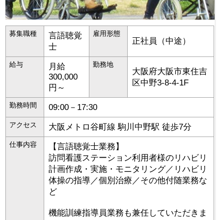
募集職種
雇用形態
言語聴覚
正社員（中途）
士
給与
勤務地
月給
大阪府
大阪市東住吉
300,000
区
中野3-8-4-1F
円～
勤務時間
09:00－17:30
アクセス
大阪メトロ谷町線 駒川中野駅 徒歩7分
仕事内容
【言語聴覚士業務】
訪問看護ステーション利用者様のリハビリ
計画作成・実施・モニタリング／リハビリ
体操の指導／個別治療／その他付随業務な
ど
機能訓練指導員業務も兼任していただきま