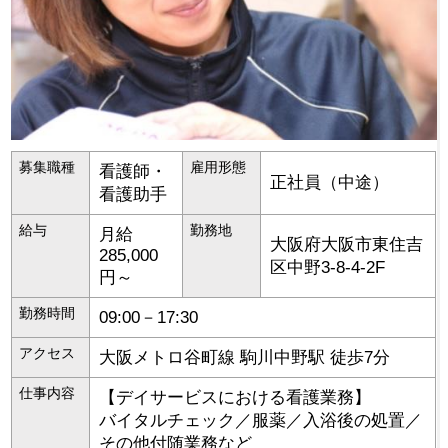
募集職種
雇用形態
看護師・
正社員（中途）
看護助手
給与
勤務地
月給
大阪府
大阪市東住吉
285,000
区
中野3-8-4-2F
円～
勤務時間
09:00－17:30
アクセス
大阪メトロ谷町線 駒川中野駅 徒歩7分
仕事内容
【デイサービスにおける看護業務】
バイタルチェック／服薬／入浴後の処置／
その他付随業務など