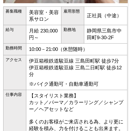
募集職種
雇用形態
美容室・美容
正社員（中途）
系サロン
給与
勤務地
月給 230,000
静岡県
三島市
中
円～
田町9-30-2F
勤務時間
10:00－21:00（休憩随時）
アクセス
伊豆箱根鉄道駿豆線 三島田町駅 徒歩7分
伊豆箱根鉄道駿豆線 三島二日町駅 徒歩12
分
※バイク通勤可・自動車通勤可
仕事内容
【スタイリスト業務】
カット／パーマ／カラーリング／シャンプ
ー／ヘアセットなど
多くのお客様がご来店される為、より更に
経験を積み、力を付けることも出来ます。