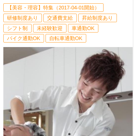
【美容・理容】特集（2017-04-01開始）
研修制度あり
交通費支給
昇給制度あり
シフト制
未経験歓迎
車通勤OK
バイク通勤OK
自転車通勤OK