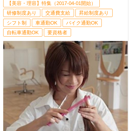
【美容・理容】特集（2017-04-01開始）
研修制度あり
交通費支給
昇給制度あり
シフト制
車通勤OK
バイク通勤OK
自転車通勤OK
要資格者