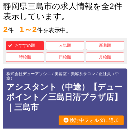
静岡県三島市の求人情報を全2件
表示しています。
2
1～2
件
件を表示中。
おすすめ順
人気順
新着順
時給順
日給順
月給順
株式会社デューアソシエ / 美容室・美容系サロン / 正社員（中
途）
アシスタント（中途）【デュー
ポイント／三島日清プラザ店】
｜三島市
検討中フォルダに追加