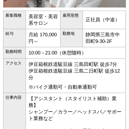
募集職種
雇用形態
美容室・美容
正社員（中途）
系サロン
給与
勤務地
月給 170,000
静岡県
三島市
中
円～
田町9-30-2F
勤務時間
10:00－21:00（休憩随時）
アクセス
伊豆箱根鉄道駿豆線 三島田町駅 徒歩7分
伊豆箱根鉄道駿豆線 三島二日町駅 徒歩12
分
※バイク通勤可・自動車通勤可
仕事内容
【アシスタント（スタイリスト補助）業
務】
シャンプー／カラー／ヘッドスパ／サポー
ト業務など