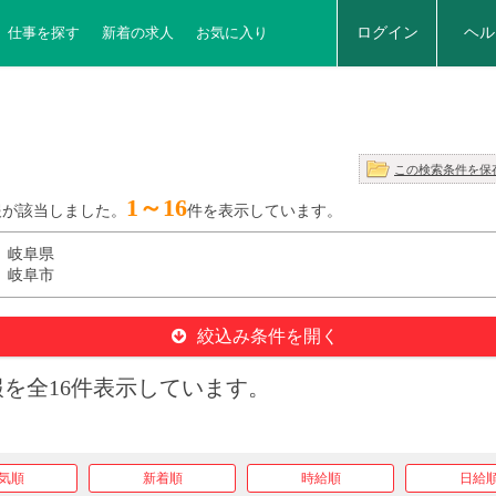
仕事を探す
新着の求人
お気に入り
ログイン
ヘル
この検索条件を保
1～16
報が該当しました。
件を表示しています。
 岐阜県
 岐阜市
絞込み条件を開く
を全16件表示しています。
気順
新着順
時給順
日給