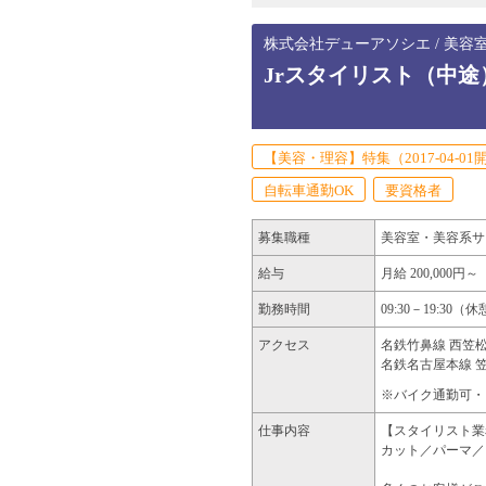
株式会社デューアソシエ / 美容
Jrスタイリスト（中
【美容・理容】特集（2017-04-01
自転車通勤OK
要資格者
募集職種
美容室・美容系サ
給与
月給 200,000円～
勤務時間
09:30－19:30
アクセス
名鉄竹鼻線 西笠松
名鉄名古屋本線 笠
※バイク通勤可・
仕事内容
【スタイリスト業
カット／パーマ／