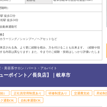
00,000円
勤務地
岐阜県
岐阜市
茜部寺屋敷1-84-1
（休憩随時）
駅 徒歩22分
松駅 徒歩24分
自動車通勤可
務】
カラーリング／シャンプー／ヘアセットなど
来店される為、より更に経験を積み、力を付けることも出来ます。（経験や技
する内容は異なります）また、今までのご経験・技術はしっかり評価いたしま
室・美容系サロン / パート・アルバイト
ューポイント／長良店】｜岐阜市
開始）
正社員登用制度あり
研修制度あり
交通費支給
昇給制
ク通勤OK
自転車通勤OK