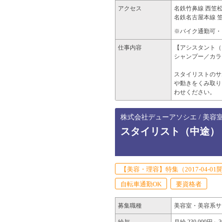
アクセス
名鉄竹鼻線 西笠松
名鉄名古屋本線 笠
※バイク通勤可・
仕事内容
【アシスタント（
シャンプー／カラ
スタイリストのサ
や動きをくみ取り
わせください。
株式会社デューアソシエ / 美容
スタイリスト（中途）
【美容・理容】特集（2017-04-01
自転車通勤OK
要資格者
募集職種
美容室・美容系サ