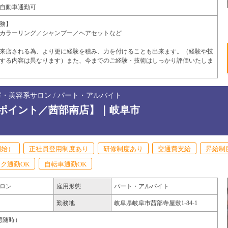
自動車通勤可
務】
カラーリング／シャンプー／ヘアセットなど
来店される為、より更に経験を積み、力を付けることも出来ます。（経験や技
する内容は異なります）また、今までのご経験・技術はしっかり評価いたしま
室・美容系サロン / パート・アルバイト
ポイント／茜部南店】｜岐阜市
開始）
正社員登用制度あり
研修制度あり
交通費支給
昇給制
ク通勤OK
自転車通勤OK
ロン
雇用形態
パート・アルバイト
勤務地
岐阜県
岐阜市
茜部寺屋敷1-84-1
（休憩随時）