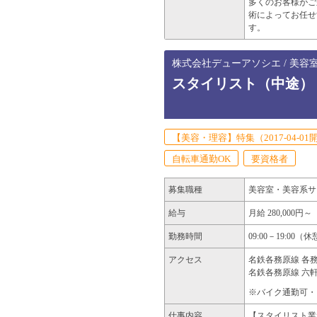
多くのお客様がご
術によってお任せ
す。
株式会社デューアソシエ / 美容
スタイリスト（中途）
【美容・理容】特集（2017-04-01
自転車通勤OK
要資格者
募集職種
美容室・美容系サ
給与
月給 280,000円～
勤務時間
09:00－19:00
アクセス
名鉄各務原線 各務
名鉄各務原線 六軒
※バイク通勤可・
仕事内容
【スタイリスト業