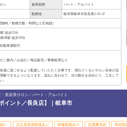
ロン
雇用形態
パート・アルバイト
勤務地
岐阜県
岐阜市
長良東2-45-1F
00（休憩随時／勤務日数・時間など応相談）
駅 徒歩55分
岐阜駅 徒歩59分
自動車通勤可
のご案内／お会計／商品販売／事務処理など
快適に過ごせるよう配慮していただく仕事です。慣れてくるとサロン全体の流
理解できるようになります。流れに合わせて、次の動きを決めたり、工夫して
い。
室・美容系サロン / パート・アルバイト
ポイント／長良店】｜岐阜市
開始）
正社員登用制度あり
研修制度あり
交通費支給
昇給制