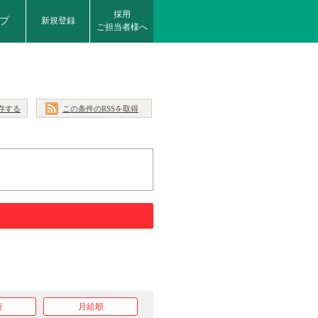
採用
プ
新規登録
ご担当者様へ
存する
この条件のRSSを取得
順
月給順