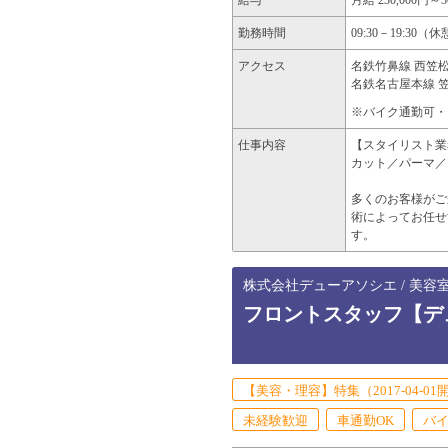
給与
月給 230,000円～3
勤務時間
09:30－19:30
アクセス
名鉄竹鼻線 西笠松
名鉄名古屋本線 笠
※バイク通勤可・
仕事内容
【スタイリスト業
カット／パーマ／
多くのお客様がご
術によってお任せ
す。
株式会社デューアソシエ / 美容
フロントスタッフ【デ
【美容・理容】特集（2017-04-01
未経験歓迎
車通勤OK
バイ