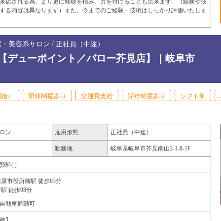
来店される為、より更に経験を積み、力を付けることも出来ます。（経験や技
する内容は異なります）また、今までのご経験・技術はしっかり評価いたしま
室・美容系サロン / 正社員（中途）
【デューポイント／バロー芥見店】｜岐阜市
開始）
研修制度あり
交通費支給
昇給制度あり
シフト制
ロン
雇用形態
正社員（中途）
勤務地
岐阜県
岐阜市
芥見南山2-1-8-1F
（休憩随時）
原市役所前駅 徒歩83分
駅 徒歩98分
自動車通勤可
務】