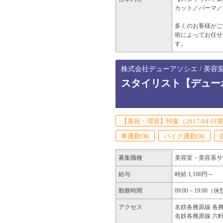
カット／パーマ／
多くのお客様がご
術によってお任せ
す。
株式会社デューアソシエ / 美容
スタイリスト【デュー
【美容・理容】特集（2017-04-01
車通勤OK
バイク通勤OK
募集職種
美容室・美容系サ
給与
時給 1,100円～
勤務時間
09:00－19:
アクセス
名鉄各務原線 各務
名鉄各務原線 六軒