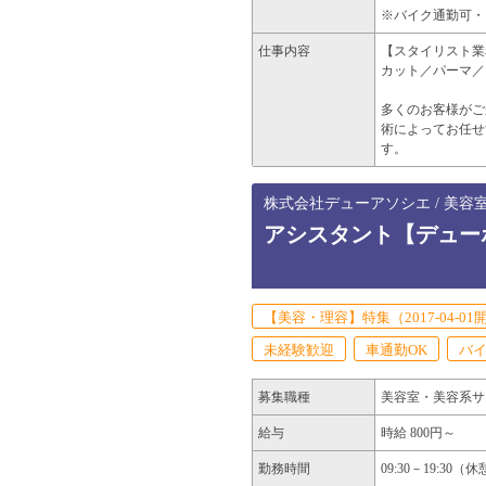
※バイク通勤可・
仕事内容
【スタイリスト業
カット／パーマ／
多くのお客様がご
術によってお任せ
す。
株式会社デューアソシエ / 美容
アシスタント【デュー
【美容・理容】特集（2017-04-01
未経験歓迎
車通勤OK
バイ
募集職種
美容室・美容系サ
給与
時給 800円～
勤務時間
09:30－19:30