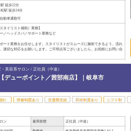
駅 徒歩22分
松駅 徒歩24分
自動車通勤可
スタイリスト補助）業務】
ー／ヘッドスパ／サポート業務など
ポート業務をお任せします。スタイリストがスムーズに施術できるよう、流れ
、適切な対応をお願いします。ご不明点等ございましたら、お気軽にお問い合
室・美容系サロン / 正社員（中途）
【デューポイント／茜部南店】｜岐阜市
開始）
研修制度あり
交通費支給
昇給制度あり
シフト制
ロン
雇用形態
正社員（中途）