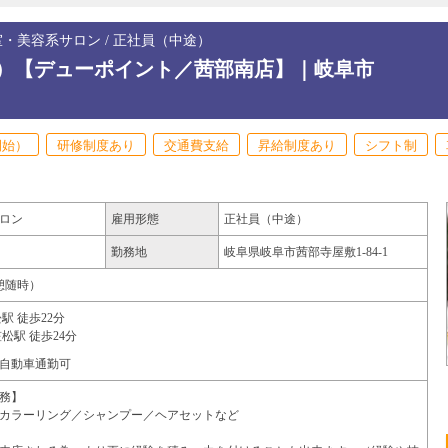
室・美容系サロン / 正社員（中途）
途）【デューポイント／茜部南店】｜岐阜市
開始）
研修制度あり
交通費支給
昇給制度あり
シフト制
ロン
雇用形態
正社員（中途）
勤務地
岐阜県
岐阜市
茜部寺屋敷1-84-1
（休憩随時）
駅 徒歩22分
松駅 徒歩24分
自動車通勤可
務】
カラーリング／シャンプー／ヘアセットなど