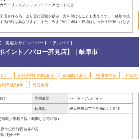
カラーリング／シャンプー／ヘアセットなど
来店される為、より更に経験を積み、力を付けることも出来ます。（経験や技
する内容は異なります）また、今までのご経験・技術はしっかり評価いたしま
室・美容系サロン / パート・アルバイト
ポイント／バロー芥見店】｜岐阜市
開始）
正社員登用制度あり
研修制度あり
交通費支給
昇給制
自転車通勤OK
要資格者
ロン
雇用形態
パート・アルバイト
勤務地
岐阜県
岐阜市
芥見南山2-1-8-1F
00（休憩随時／勤務日数・時間など応相談）
原市役所前駅 徒歩83分
駅 徒歩98分