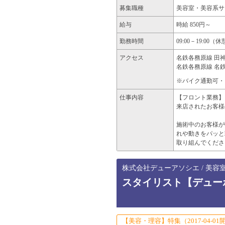
募集職種
美容室・美容系サ
給与
時給 850円～
勤務時間
09:00－19:
アクセス
名鉄各務原線 田神
名鉄各務原線 名鉄
※バイク通勤可・
仕事内容
【フロント業務】
来店されたお客様
施術中のお客様が
れや動きをパッと
取り組んでくださ
株式会社デューアソシエ / 美容
スタイリスト【デュー
【美容・理容】特集（2017-04-01