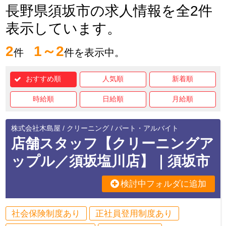
長野県須坂市の求人情報を全2件
表示しています。
2
1～2
件
件を表示中。
おすすめ順
人気順
新着順
時給順
日給順
月給順
株式会社木島屋 / クリーニング / パート・アルバイト
店舗スタッフ【クリーニングア
ップル／須坂塩川店】｜須坂市
検討中フォルダに追加
社会保険制度あり
正社員登用制度あり