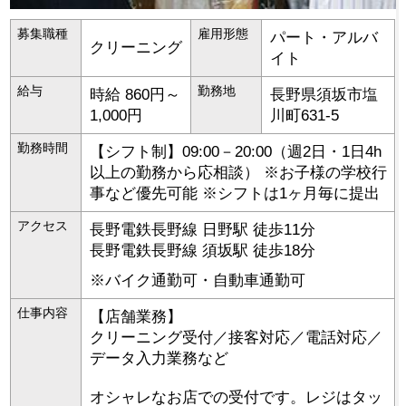
募集職種
雇用形態
パート・アルバ
クリーニング
イト
給与
勤務地
時給 860円～
長野県
須坂市
塩
1,000円
川町631-5
勤務時間
【シフト制】09:00－20:00（週2日・1日4h
以上の勤務から応相談） ※お子様の学校行
事など優先可能 ※シフトは1ヶ月毎に提出
アクセス
長野電鉄長野線 日野駅 徒歩11分
長野電鉄長野線 須坂駅 徒歩18分
※バイク通勤可・自動車通勤可
仕事内容
【店舗業務】
クリーニング受付／接客対応／電話対応／
データ入力業務など
オシャレなお店での受付です。レジはタッ