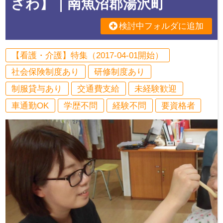
ざわ】｜南魚沼郡湯沢町
検討中フォルダに追加
【看護・介護】特集（2017-04-01開始）
社会保険制度あり
研修制度あり
制服貸与あり
交通費支給
未経験歓迎
車通勤OK
学歴不問
経験不問
要資格者