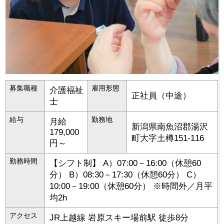
募集職種
雇用形態
介護福祉
正社員（中途）
士
給与
勤務地
月給
新潟県
南魚沼郡湯沢
179,000
町
大字土樽151-116
円～
勤務時間
【シフト制】 A）07:00－16:00（休憩60
分） B）08:30－17:30（休憩60分） C）
10:00－19:00（休憩60分） ※時間外／月平
均2h
アクセス
JR上越線 岩原スキー場前駅 徒歩8分