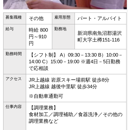
募集職種
雇用形態
その他
パート・アルバイト
給与
勤務地
時給 800
新潟県
南魚沼郡湯沢
円～910
町
大字土樽151-116
円
勤務時間
【シフト制】 A）09:30－13:30 B）10:00－
14:00 C）15:00－19:00 ※週4日－5日勤務
で応相談
アクセス
JR上越線 岩原スキー場前駅 徒歩8分
JR上越線 越後中里駅 徒歩34分
※自動車通勤可
仕事内容
【調理業務】
食材加工／調理補助／食器洗浄／その他の
調理業務など