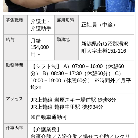
募集職種
雇用形態
介護士・
正社員（中途）
介護助手
給与
勤務地
月給
新潟県
南魚沼郡湯沢
154,000
町
大字土樽151-116
円～
勤務時間
【シフト制】 A）07:00－16:00（休憩60
分） B）08:30－17:30（休憩60分） C）
10:00－19:00（休憩60分） ※時間外／月平
均2h
アクセス
JR上越線 岩原スキー場前駅 徒歩8分
JR上越線 越後中里駅 徒歩34分
※自動車通勤可
仕事内容
【介護業務】
食事介助／入浴介助／排せつ介助／レクリ