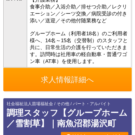
食事介助／入浴介助／排せつ介助／レクリ
エーション／シーツ交換／病院受診の付き
添い／送迎／その他付随業務など
グループホーム（利用者18名）のご利用者
様へ、14名～15名（交替制）のスタッフと
共に、日常生活の介護を行っていただきま
す。訪問時は社用車の軽自動車・普通ワゴ
ン車（AT車）を使用します。
求人情報詳細へ
社会福祉法人苗場福祉会 / その他 / パート・アルバイト
調理スタッフ【グループホーム
／雪割草】｜南魚沼郡湯沢町