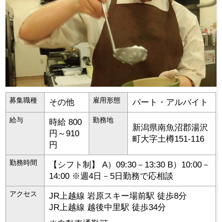
募集職種
雇用形態
その他
パート・アルバイト
給与
勤務地
時給 800
新潟県
南魚沼郡湯沢
円～910
町
大字土樽151-116
円
勤務時間
【シフト制】 A）09:30－13:30 B）10:00－
14:00 ※週4日－5日勤務で応相談
アクセス
JR上越線 岩原スキー場前駅 徒歩8分
JR上越線 越後中里駅 徒歩34分