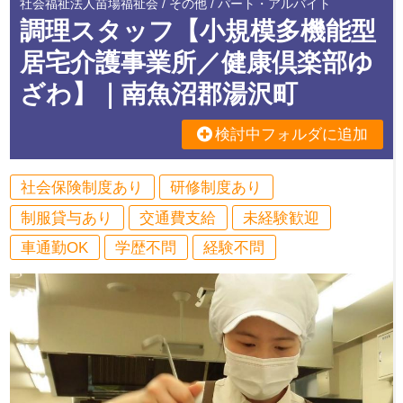
社会福祉法人苗場福祉会 / その他 / パート・アルバイト
調理スタッフ【小規模多機能型
居宅介護事業所／健康倶楽部ゆ
ざわ】｜南魚沼郡湯沢町
検討中フォルダに追加
社会保険制度あり
研修制度あり
制服貸与あり
交通費支給
未経験歓迎
車通勤OK
学歴不問
経験不問