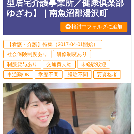
型居宅介護事業所／健康倶楽部
ゆざわ】｜南魚沼郡湯沢町
検討中フォルダに追加
【看護・介護】特集（2017-04-01開始）
社会保険制度あり
研修制度あり
制服貸与あり
交通費支給
未経験歓迎
車通勤OK
学歴不問
経験不問
要資格者