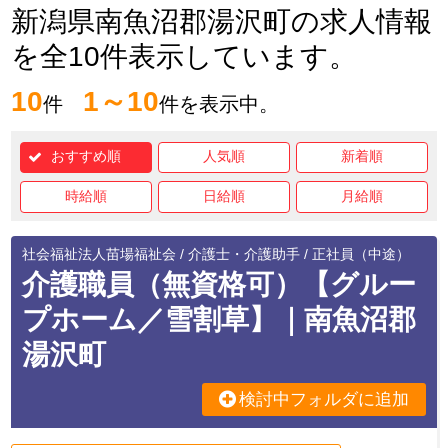
新潟県南魚沼郡湯沢町の求人情報
を全10件表示しています。
10
1～10
件
件を表示中。
おすすめ順
人気順
新着順
時給順
日給順
月給順
社会福祉法人苗場福祉会 / 介護士・介護助手 / 正社員（中途）
介護職員（無資格可）【グルー
プホーム／雪割草】｜南魚沼郡
湯沢町
検討中フォルダに追加