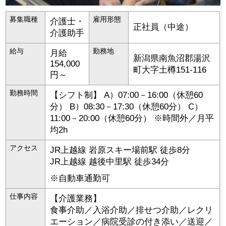
募集職種
雇用形態
介護士・
正社員（中途）
介護助手
給与
勤務地
月給
新潟県
南魚沼郡湯沢
154,000
町
大字土樽151-116
円～
勤務時間
【シフト制】 A）07:00－16:00（休憩60
分） B）08:30－17:30（休憩60分） C）
11:00－20:00（休憩60分） ※時間外／月平
均2h
アクセス
JR上越線 岩原スキー場前駅 徒歩8分
JR上越線 越後中里駅 徒歩34分
※自動車通勤可
仕事内容
【介護業務】
食事介助／入浴介助／排せつ介助／レクリ
エーション／病院受診の付き添い／送迎／