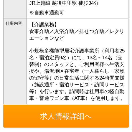
JR上越線 越後中里駅 徒歩34分
※自動車通勤可
仕事内容
【介護業務】
食事介助／入浴介助／排せつ介助／レクリ
エーションなど
小規模多機能型居宅介護事業所（利用者25
名・宿泊定員9名）にて、13名～14名（交
替制）のスタッフと、ご利用者様へ生活支
援や、湯沢地区在宅者（一人暮らし・家族
の留守等）の日常生活に関する24時間支援
（施設通所・宿泊サービス・訪問サービス
等）を行います。訪問時は社用車の軽自動
車・普通ワゴン車（AT車）を使用します。
求人情報詳細へ