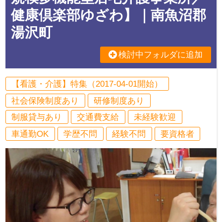
健康倶楽部ゆざわ】｜南魚沼郡
湯沢町
検討中フォルダに追加
【看護・介護】特集（2017-04-01開始）
社会保険制度あり
研修制度あり
制服貸与あり
交通費支給
未経験歓迎
車通勤OK
学歴不問
経験不問
要資格者