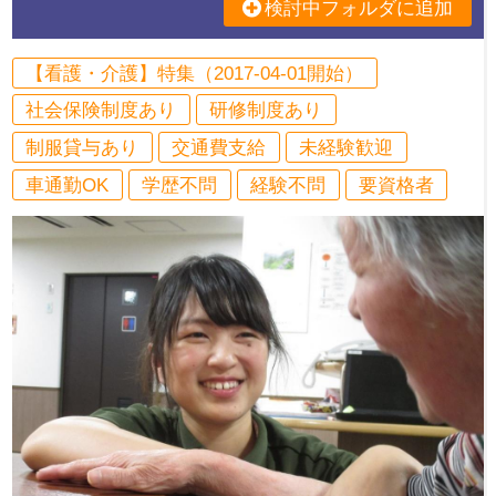
検討中フォルダに追加
【看護・介護】特集（2017-04-01開始）
社会保険制度あり
研修制度あり
制服貸与あり
交通費支給
未経験歓迎
車通勤OK
学歴不問
経験不問
要資格者