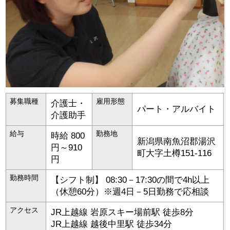
募集職種
雇用形態
介護士・
パート・アルバイト
介護助手
給与
勤務地
時給 800
新潟県
南魚沼郡湯沢
円～910
町
大字土樽151-116
円
勤務時間
【シフト制】 08:30－17:30の間で4h以上
（休憩60分）※週4日－5日勤務で応相談
アクセス
JR上越線 岩原スキー場前駅 徒歩8分
JR上越線 越後中里駅 徒歩34分