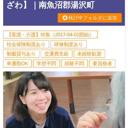
ざわ】｜南魚沼郡湯沢町
検討中フォルダに追加
【看護・介護】特集（2017-04-01開始）
社会保険制度あり
研修制度あり
制服貸与あり
交通費支給
未経験歓迎
車通勤OK
学歴不問
経験不問
要資格者