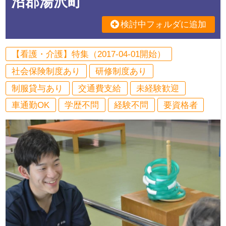
沼郡湯沢町
検討中フォルダに追加
【看護・介護】特集（2017-04-01開始）
社会保険制度あり
研修制度あり
制服貸与あり
交通費支給
未経験歓迎
車通勤OK
学歴不問
経験不問
要資格者