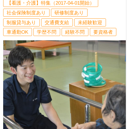
【看護・介護】特集（2017-04-01開始）
社会保険制度あり
研修制度あり
制服貸与あり
交通費支給
未経験歓迎
車通勤OK
学歴不問
経験不問
要資格者