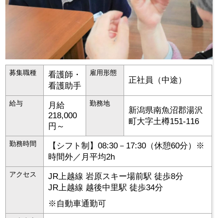
募集職種
雇用形態
看護師・
正社員（中途）
看護助手
給与
勤務地
月給
新潟県
南魚沼郡湯沢
218,000
町
大字土樽151-116
円～
勤務時間
【シフト制】08:30－17:30（休憩60分）※
時間外／月平均2h
アクセス
JR上越線 岩原スキー場前駅 徒歩8分
JR上越線 越後中里駅 徒歩34分
※自動車通勤可