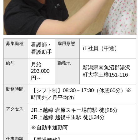
募集職種
雇用形態
看護師・
正社員（中途）
看護助手
給与
勤務地
月給
新潟県
南魚沼郡湯沢
203,000
町
大字土樽151-116
円～
勤務時間
【シフト制】08:30－17:30（休憩60分）※
時間外／月平均2h
アクセス
JR上越線 岩原スキー場前駅 徒歩8分
JR上越線 越後中里駅 徒歩34分
※自動車通勤可
仕事内容