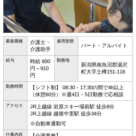
募集職種
雇用形態
介護士・
パート・アルバイト
介護助手
給与
勤務地
時給 800
新潟県
南魚沼郡湯沢
円～910
町
大字土樽151-116
円
勤務時間
【シフト制】 08:30－17:30の間で4h以上
（休憩60分）※週4日－5日勤務で応相談
アクセス
JR上越線 岩原スキー場前駅 徒歩8分
JR上越線 越後中里駅 徒歩34分
※自動車通勤可
仕事内容
【介護業務】