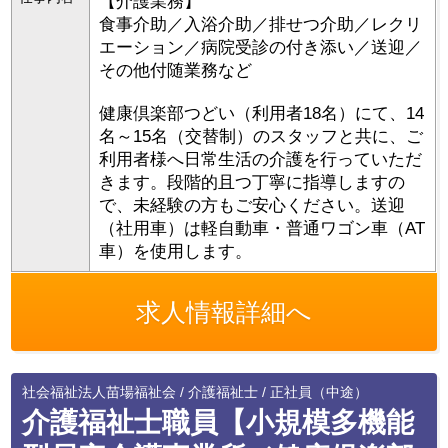
【介護業務】
食事介助／入浴介助／排せつ介助／レクリ
エーション／病院受診の付き添い／送迎／
その他付随業務など
健康倶楽部つどい（利用者18名）にて、14
名～15名（交替制）のスタッフと共に、ご
利用者様へ日常生活の介護を行っていただ
きます。段階的且つ丁寧に指導しますの
で、未経験の方もご安心ください。送迎
（社用車）は軽自動車・普通ワゴン車（AT
車）を使用します。
求人情報詳細へ
社会福祉法人苗場福祉会 / 介護福祉士 / 正社員（中途）
介護福祉士職員【小規模多機能