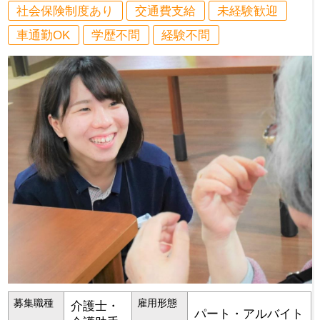
社会保険制度あり
交通費支給
未経験歓迎
車通勤OK
学歴不問
経験不問
募集職種
雇用形態
介護士・
パート・アルバイト