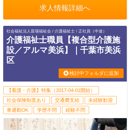
求人情報詳細へ
社会福祉法人苗場福祉会 / 介護福祉士 / 正社員（中途）
介護福祉士職員【複合型介護施
設／アルマ美浜】｜千葉市美浜
区
検討中フォルダに追加
【看護・介護】特集（2017-04-01開始）
社会保険制度あり
交通費支給
未経験歓迎
車通勤OK
学歴不問
経験不問