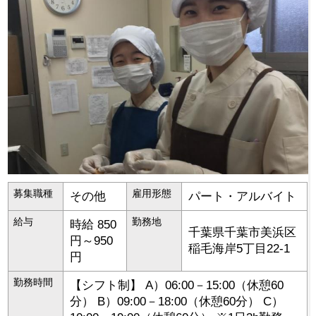
募集職種
雇用形態
その他
パート・アルバイト
給与
勤務地
時給 850
千葉県
千葉市美浜区
円～950
稲毛海岸5丁目22-1
円
勤務時間
【シフト制】 A）06:00－15:00（休憩60
分） B）09:00－18:00（休憩60分） C）