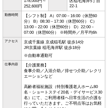
178,000円～
区
稲毛海岸5丁目
22-1
252,600円
勤務時間
【シフト制】 A）07:00－16:00（休憩60
分） B）08:30－17:30（休憩60分） C）
13:00－22:00（休憩60分） D）22:00－
07:00（休憩60分） ※時間外／月平均6h
アクセス
京成千葉線 京成稲毛駅 徒歩14分
JR京葉線 稲毛海岸駅 徒歩18分
※自動車通勤可
仕事内容
【介護業務】
食事介助／入浴介助／排せつ介助／レクリ
エーションなど
高齢者福祉施設（特別養護老人ホーム80
名・ショートステイ20名・デイサービス30
名）にて、ご利用者様へ日常生活の介護を
行っていただきます。ご不明点等はお気軽