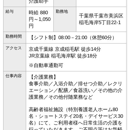
介護助手
給与
勤務地
時給 880
千葉県
千葉市美浜区
円～1,050
稲毛海岸5丁目22-1
円
勤務時間
【シフト制】08:00－21:00（休憩60分）
アクセス
京成千葉線 京成稲毛駅 徒歩14分
JR京葉線 稲毛海岸駅 徒歩18分
※自動車通勤可
仕事内容
【介護業務】
食事介助／入浴介助／排せつ介助／レクリ
エーション／配膳／食器洗い／その他の介
護業務／その他付随業務など
高齢者福祉施設（特別養護老人ホーム80
名・ショートステイ20名・デイサービス30
名）にて、ご利用者様へ日常生活の介護を
行っていただきます。ご不明点等はお気軽