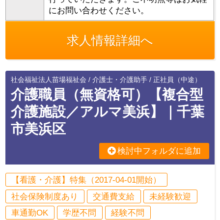
にお問い合わせください。
求人情報詳細へ
社会福祉法人苗場福祉会 / 介護士・介護助手 / 正社員（中途）
介護職員（無資格可）【複合型
介護施設／アルマ美浜】｜千葉
市美浜区
検討中フォルダに追加
【看護・介護】特集（2017-04-01開始）
社会保険制度あり
交通費支給
未経験歓迎
車通勤OK
学歴不問
経験不問