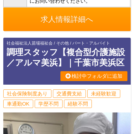
にお問い合わせください。
求人情報詳細へ
社会福祉法人苗場福祉会 / その他 / パート・アルバイト
調理スタッフ【複合型介護施設
／アルマ美浜】｜千葉市美浜区
検討中フォルダに追加
社会保険制度あり
交通費支給
未経験歓迎
車通勤OK
学歴不問
経験不問