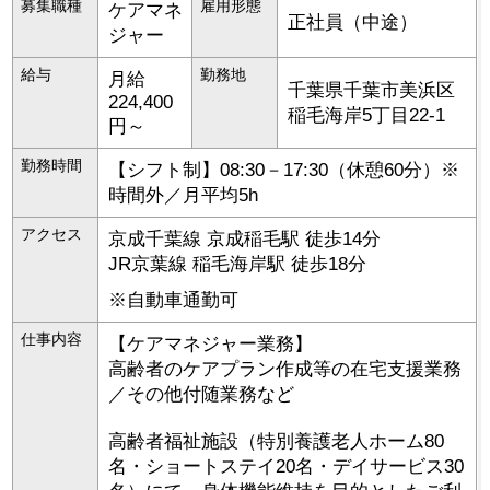
募集職種
雇用形態
ケアマネ
正社員（中途）
ジャー
給与
勤務地
月給
千葉県
千葉市美浜区
224,400
稲毛海岸5丁目22-1
円～
勤務時間
【シフト制】08:30－17:30（休憩60分）※
時間外／月平均5h
アクセス
京成千葉線 京成稲毛駅 徒歩14分
JR京葉線 稲毛海岸駅 徒歩18分
※自動車通勤可
仕事内容
【ケアマネジャー業務】
高齢者のケアプラン作成等の在宅支援業務
／その他付随業務など
高齢者福祉施設（特別養護老人ホーム80
名・ショートステイ20名・デイサービス30