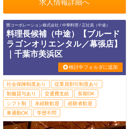
求人情報詳細へ
際コーポレーション株式会社 / 中華料理 / 正社員（中途）
料理長候補（中途）【ブルード
ラゴンオリエンタル／幕張店】
｜千葉市美浜区
検討中フォルダに追加
社会保険制度あり
従業員割引制度あり
制服貸与あり
交通費支給
長期OK
シフト制
未経験歓迎
経験者歓迎
車通勤OK
学歴不問