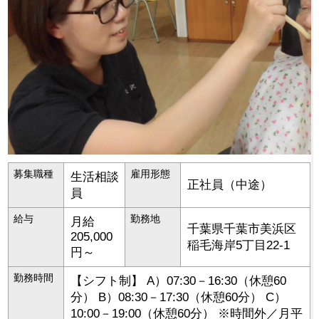
募集職種
雇用形態
生活相談
正社員（中途）
員
給与
勤務地
月給
千葉県
千葉市美浜区
205,000
稲毛海岸5丁目22-1
円～
勤務時間
【シフト制】 A）07:30－16:30（休憩60
分） B）08:30－17:30（休憩60分） C）
10:00－19:00（休憩60分） ※時間外／月平