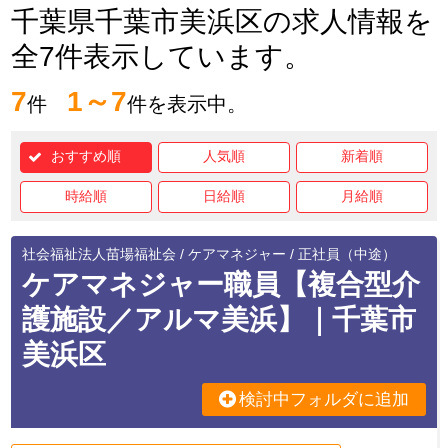
千葉県千葉市美浜区の求人情報を
全7件表示しています。
7
1～7
件
件を表示中。
おすすめ順
人気順
新着順
時給順
日給順
月給順
社会福祉法人苗場福祉会 / ケアマネジャー / 正社員（中途）
ケアマネジャー職員【複合型介
護施設／アルマ美浜】｜千葉市
美浜区
検討中フォルダに追加