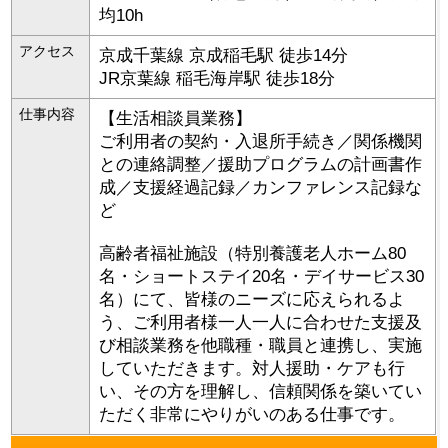
均10h
アクセス
京成千葉線 京成稲毛駅 徒歩14分
JR京葉線 稲毛海岸駅 徒歩18分
仕事内容
【生活相談員業務】
ご利用者の契約・入退所手続き／関係機関
との連絡調整／援助プログラムの計画書作
成／支援経過記録／カンファレンス記録な
ど
高齢者福祉施設（特別養護老人ホーム80
名・ショートステイ20名・デイサービス30
名）にて、皆様のニーズに応えられるよ
う、ご利用者様一人一人に合わせた支援及
び相談業務を他職種・職員と連携し、実施
していただきます。対人援助・ケアも行
い、その方を理解し、信頼関係を築いてい
ただく非常にやりがいのある仕事です。