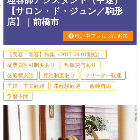
理容師アシスタント（中途）
【サロン・ド・ジュン／駒形
店】｜前橋市
検討中フォルダに追加
【美容・理容】特集（2017-04-01開始）
従業員割引制度あり
制服貸与あり
交通費支給
昇給制度あり
フリーター歓迎
主婦・主夫歓迎
未経験歓迎
服装自由
学歴不問