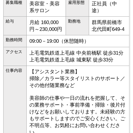
募集職種
雇用形態
美容室・美容
正社員（中
系サロン
途）
給与
勤務地
月給 160,000
群馬県
前橋市
円～230,000円
北代田町649-4
勤務時間
09:00－19:00（休憩随時）
アクセス
上毛電気鉄道上毛線 中央前橋駅 徒歩31分
上毛電気鉄道上毛線 城東駅 徒歩33分
仕事内容
【アシスタント業務】
掃除／カラー等スタイリストのサポート／
その他付随業務など
美容師の仕事や一日の流れを把握して、そ
の業務サポート・事前準備・掃除・後片付
けなどをお願いしております。未経験の方
もサポートしますのでご安心ください。ご
不明点等、お気軽にお問い合わせくださ
い。