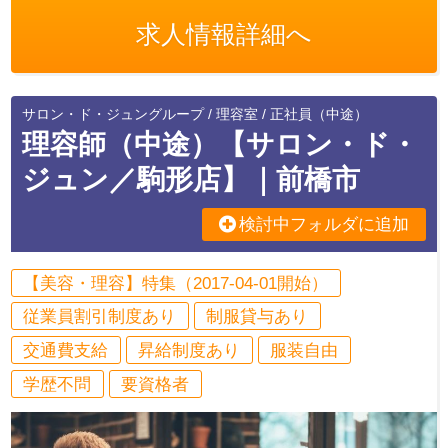
求人情報詳細へ
サロン・ド・ジュングループ / 理容室 / 正社員（中途）
理容師（中途）【サロン・ド・
ジュン／駒形店】｜前橋市
検討中フォルダに追加
【美容・理容】特集（2017-04-01開始）
従業員割引制度あり
制服貸与あり
交通費支給
昇給制度あり
服装自由
学歴不問
要資格者