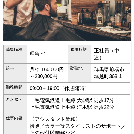
募集職種
雇用形態
正社員（中
理容室
途）
給与
勤務地
月給 160,000円
群馬県
前橋市
～230,000円
堀越町368-1
勤務時間
09:00－19:00（休憩随時）
アクセス
上毛電気鉄道上毛線 大胡駅 徒歩17分
上毛電気鉄道上毛線 江木駅 徒歩22分
仕事内容
【アシスタント業務】
掃除／カラー等スタイリストのサポート／
その他付随業務など