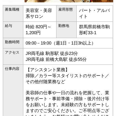
募集職種
雇用形態
美容室・美容
パート・アルバ
系サロン
イト
給与
勤務地
時給 820円～
群馬県
前橋市
駒
1,200円
形町33-1
勤務時間
09:00－19:00（週1日・1日3h以上）
アクセス
JR両毛線 駒形駅 徒歩23分
JR両毛線 前橋大島駅 徒歩55分
仕事内容
【アシスタント業務】
掃除／カラー等スタイリストのサポート／
その他付随業務など
美容師の仕事や一日の流れを把握して、業
務サポート・事前準備・掃除・後片付け等
をお願いします。未経験の方もサポートし
ますのでご安心ください。ご不明点等ござ