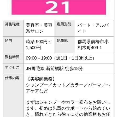
募集職種
雇用形態
美容室・美容
パート・アルバ
系サロン
イト
給与
勤務地
時給 900円～
群馬県
前橋市
小
1,500円
相木町409-1
勤務時間
09:00－19:00（週1日・1日3h以上）
アクセス
JR両毛線 新前橋駅 徒歩18分
仕事内容
【美容師業務】
シャンプー／カット／カラー／パーマ／ヘ
アケアなど
まずはシャンプーやカラー塗布をお願いし
ます。初めは先輩のサポートから始めてい
き、慣れてきたら徐々にその他業務もお任