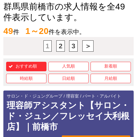
群馬県前橋市の求人情報を全49
件表示しています。
49
1～20
件
件を表示中。
1
2
3
＞
おすすめ順
人気順
新着順
時給順
日給順
月給順
サロン・ド・ジュングループ / 理容室 / パート・アルバイト
理容師アシスタント【サロン・
ド・ジュン／フレッセイ大利根
店】｜前橋市