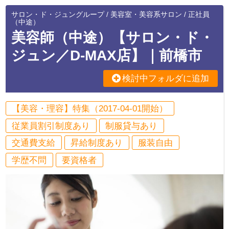
サロン・ド・ジュングループ / 美容室・美容系サロン / 正社員
（中途）
美容師（中途）【サロン・ド・
ジュン／D-MAX店】｜前橋市
検討中フォルダに追加
【美容・理容】特集（2017-04-01開始）
従業員割引制度あり
制服貸与あり
交通費支給
昇給制度あり
服装自由
学歴不問
要資格者