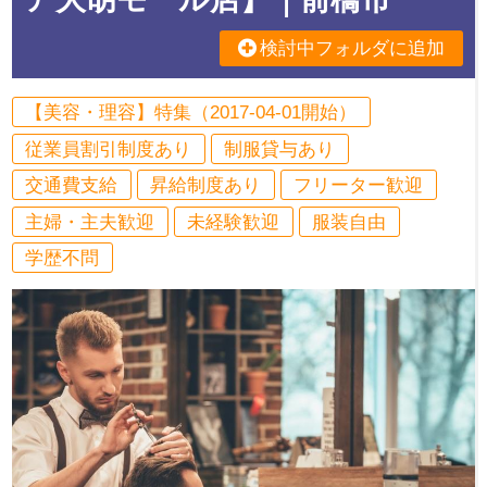
検討中フォルダに追加
【美容・理容】特集（2017-04-01開始）
従業員割引制度あり
制服貸与あり
交通費支給
昇給制度あり
フリーター歓迎
主婦・主夫歓迎
未経験歓迎
服装自由
学歴不問