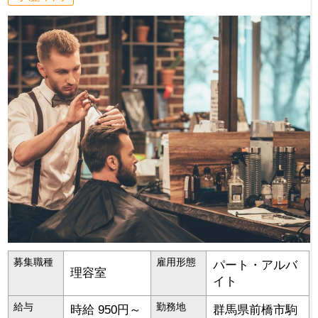
募集職種
雇用形態
パート・アルバ
理容室
イト
給与
勤務地
時給 950円～
群馬県
前橋市
駒