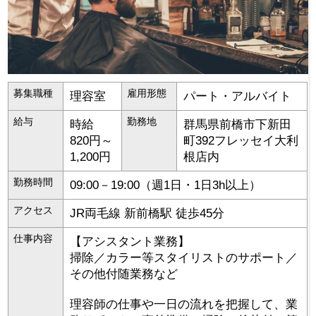
募集職種
雇用形態
理容室
パート・アルバイト
給与
勤務地
時給
群馬県
前橋市
下新田
820円～
町392フレッセイ大利
1,200円
根店内
勤務時間
09:00－19:00（週1日・1日3h以上）
アクセス
JR両毛線 新前橋駅 徒歩45分
仕事内容
【アシスタント業務】
掃除／カラー等スタイリストのサポート／
その他付随業務など
理容師の仕事や一日の流れを把握して、業