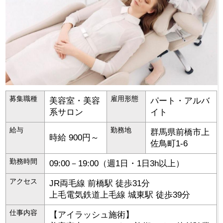
募集職種
雇用形態
美容室・美容
パート・アルバ
系サロン
イト
給与
勤務地
群馬県
前橋市
上
時給 900円～
佐鳥町1-6
勤務時間
09:00－19:00（週1日・1日3h以上）
アクセス
JR両毛線 前橋駅 徒歩31分
上毛電気鉄道上毛線 城東駅 徒歩39分
仕事内容
【アイラッシュ施術】