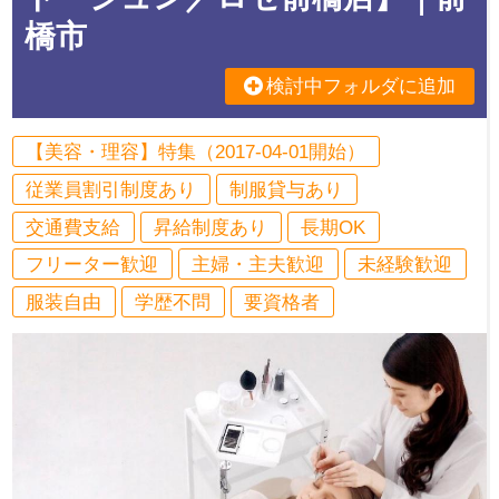
橋市
検討中フォルダに追加
【美容・理容】特集（2017-04-01開始）
従業員割引制度あり
制服貸与あり
交通費支給
昇給制度あり
長期OK
フリーター歓迎
主婦・主夫歓迎
未経験歓迎
服装自由
学歴不問
要資格者