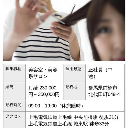
募集職種
雇用形態
美容室・美容
正社員（中
系サロン
途）
給与
勤務地
月給 230,000
群馬県
前橋市
円～350,000円
北代田町649-4
勤務時間
09:00－19:00（休憩随時）
アクセス
上毛電気鉄道上毛線 中央前橋駅 徒歩31分
上毛電気鉄道上毛線 城東駅 徒歩33分