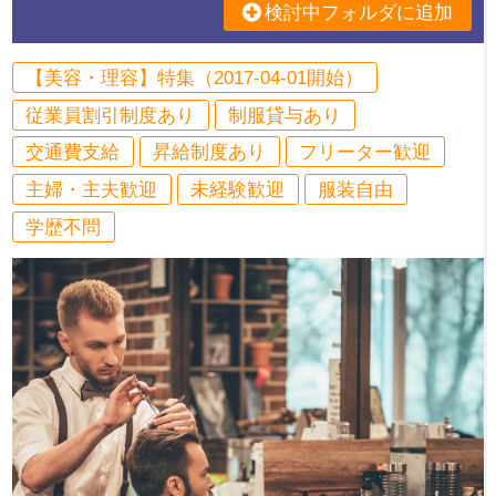
検討中フォルダに追加
【美容・理容】特集（2017-04-01開始）
従業員割引制度あり
制服貸与あり
交通費支給
昇給制度あり
フリーター歓迎
主婦・主夫歓迎
未経験歓迎
服装自由
学歴不問