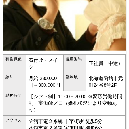
募集職種
雇用形態
着付け・メイ
正社員（中途）
ク
給与
勤務地
月給 230,000
北海道
函館市
元
円～300,000円
町24番8号2F
勤務時間
【シフト制】11:00－20:00 ※変形労働時間
制・実働8h／日（婚礼状況により変動あ
り）
アクセス
函館市電２系統 十字街駅 徒歩5分
函館市電２系統 宝来町駅 徒歩6分