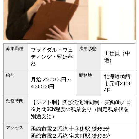
募集職種
雇用形態
ブライダル・ウェ
正社員（中
ディング・冠婚葬
途）
祭
給与
勤務地
北海道
函館
月給 250,000円～
市
元町24-8-
400,000円
4F
勤務時間
【シフト制】変形労働時間制・実働8h／日
※月間30h程度の残業あり（固定残業代を
別途支給）
アクセス
函館市電２系統 十字街駅 徒歩5分
函館市電２系統 宝来町駅 徒歩6分