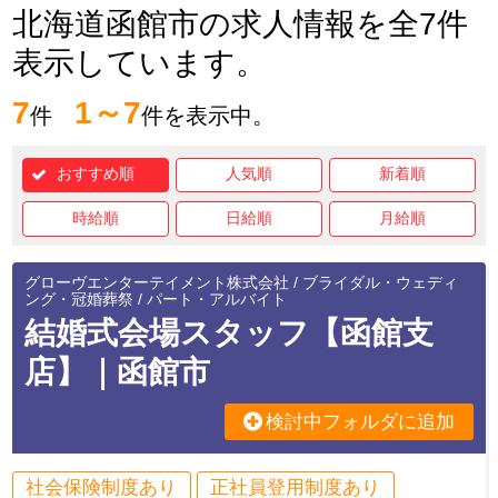
北海道函館市の求人情報を全7件
表示しています。
7
1～7
件
件を表示中。
おすすめ順
人気順
新着順
時給順
日給順
月給順
グローヴエンターテイメント株式会社 / ブライダル・ウェディ
ング・冠婚葬祭 / パート・アルバイト
結婚式会場スタッフ【函館支
店】｜函館市
検討中フォルダに追加
社会保険制度あり
正社員登用制度あり