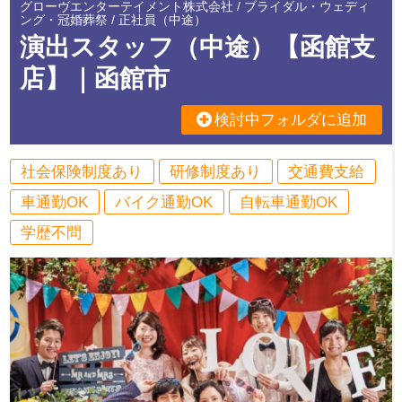
グローヴエンターテイメント株式会社 / ブライダル・ウェディ
ング・冠婚葬祭 / 正社員（中途）
演出スタッフ（中途）【函館支
店】｜函館市
検討中フォルダに追加
社会保険制度あり
研修制度あり
交通費支給
車通勤OK
バイク通勤OK
自転車通勤OK
学歴不問