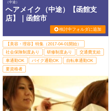
（中途）
ヘアメイク（中途）【函館支
店】｜函館市
検討中フォルダに追加
【美容・理容】特集（2017-04-01開始）
社会保険制度あり
研修制度あり
交通費支給
車通勤OK
バイク通勤OK
自転車通勤OK
要資格者