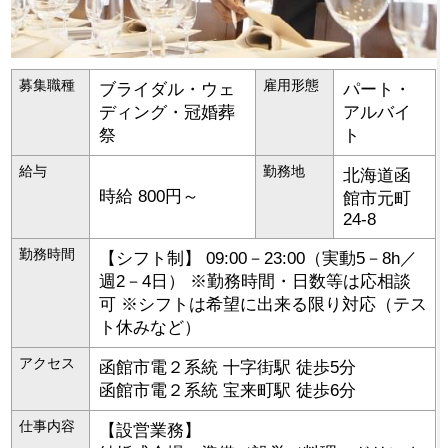
募集職種
雇用形態
ブライダル・ウェ
パート・
ディング・冠婚葬
アルバイ
祭
ト
給与
勤務地
北海道
函
時給 800円～
館市
元町
24-8
勤務時間
【シフト制】 09:00－23:00（実動5－8h／
週2－4日） ※勤務時間・日数等は応相談
可 ※シフトは希望に出来る限り対応（テス
ト休みなど）
アクセス
函館市電２系統 十字街駅 徒歩5分
函館市電２系統 宝来町駅 徒歩6分
仕事内容
【設営業務】