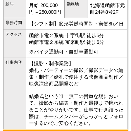
給与
勤務地
月給 200,000
北海道
函館市
元
円～250,000円
町24番8号2F
勤務時間
【シフト制】変形労働時間制・実働8h／日
アクセス
函館市電２系統 十字街駅 徒歩5分
函館市電２系統 宝来町駅 徒歩6分
※バイク通勤可・自動車通勤可
仕事内容
【撮影・制作業務】
婚礼・パーティーの撮影／撮影データの編
集・制作／婚礼で使用する映像商品制作／
映像演出商品開発など
結婚式という唯一無二の貴重な場におい
て、撮影から編集・制作と最後まで携われ
ることがやりがいです。仕事で行き詰った
際は、チームメンバーがしっかりとフォロ
ーするのでご安心ください。