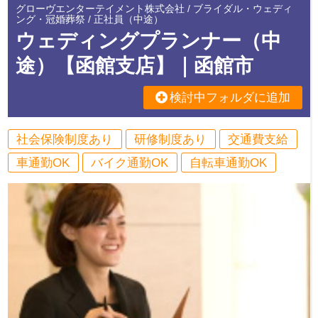
グローヴエンターテイメント株式会社 / ブライダル・ウェディ
ング・冠婚葬祭 / 正社員（中途）
ウェディングプランナー（中
途）【函館支店】｜函館市
検討中フォルダに追加
社会保険制度あり
研修制度あり
交通費支給
車通勤OK
バイク通勤OK
自転車通勤OK