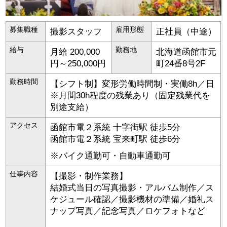
募集職種
雇用形態
撮影スタッフ
正社員（中途）
給与
勤務地
月給 200,000
北海道
函館市
元
円～250,000円
町24番8号2F
勤務時間
【シフト制】変形労働時間制・実働8h／日
※月間30h程度の残業あり（固定残業代を
別途支給）
アクセス
函館市電２系統 十字街駅 徒歩5分
函館市電２系統 宝来町駅 徒歩6分
※バイク通勤可・自動車通勤可
仕事内容
【撮影・制作業務】
結婚式当日の写真撮影・アルバム制作／ス
ケジュール確認／撮影機材の準備／婚礼ス
ナップ写真／記念写真／ロケフォトなど