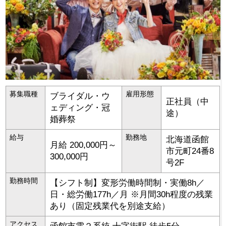
募集職種
雇用形態
ブライダル・ウ
正社員（中
ェディング・冠
途）
婚葬祭
給与
勤務地
北海道
函館
月給 200,000円～
市
元町24番8
300,000円
号2F
勤務時間
【シフト制】変形労働時間制・実働8h／
日・総労働177h／月 ※月間30h程度の残業
あり（固定残業代を別途支給）
アクセス