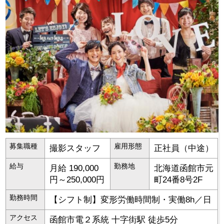
募集職種
雇用形態
撮影スタッフ
正社員（中途）
給与
勤務地
月給 190,000
北海道
函館市
元
円～250,000円
町24番8号2F
勤務時間
【シフト制】変形労働時間制・実働8h／日
アクセス
函館市電２系統 十字街駅 徒歩5分