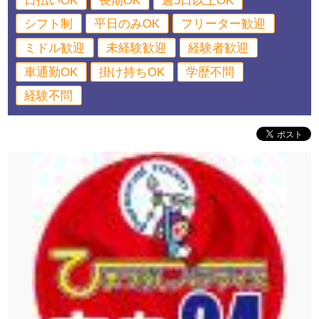
日払いOK
長期OK
週5日以上OK
シフト制
平日のみOK
フリーター歓迎
ミドル歓迎
未経験歓迎
経験者歓迎
車通勤OK
掛け持ちOK
学歴不問
経験不問