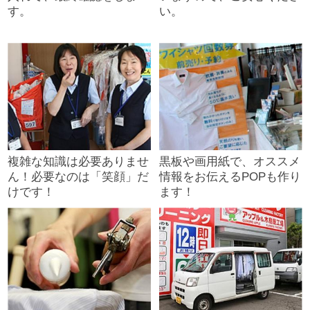
す。
い。
複雑な知識は必要ありませ
黒板や画用紙で、オススメ
ん！必要なのは「笑顔」だ
情報をお伝えるPOPも作り
けです！
ます！