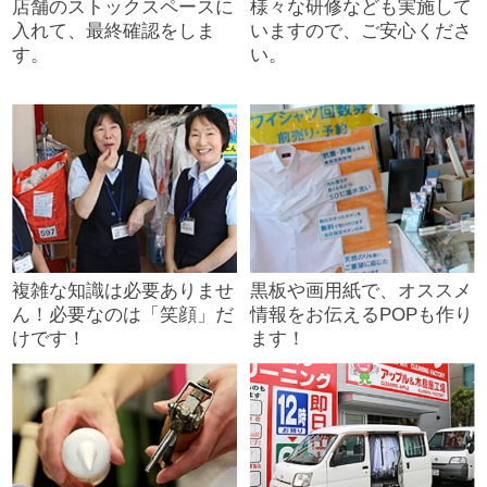
店舗のストックスペースに
様々な研修なども実施して
入れて、最終確認をしま
いますので、ご安心くださ
す。
い。
複雑な知識は必要ありませ
黒板や画用紙で、オススメ
ん！必要なのは「笑顔」だ
情報をお伝えるPOPも作り
けです！
ます！