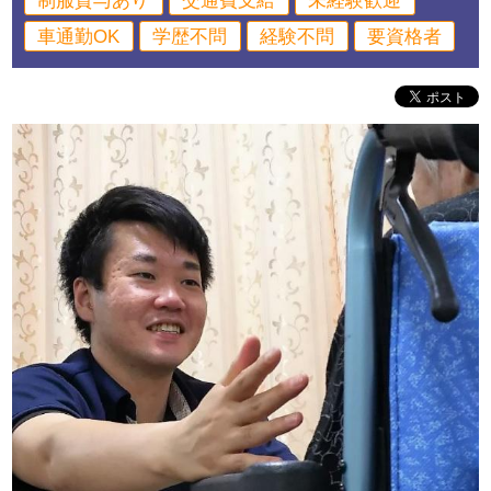
制服貸与あり
交通費支給
未経験歓迎
車通勤OK
学歴不問
経験不問
要資格者