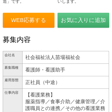
造」です。
いします。
WEB応募する
お気に入りに追加
募集内容
会社名
社会福祉法人苗場福祉会
募集職種
看護師・看護助手
雇用形態
正社員（中途）
仕事内容
【看護業務】
服薬指導／食事介助／健康管理／介
護職員との連携／その他の看護業務