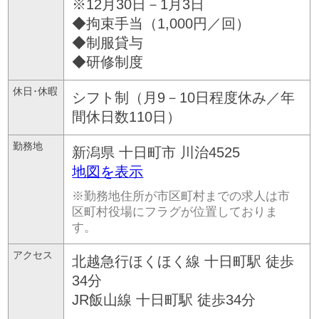
※12月30日－1月3日
◆拘束手当（1,000円／回）
◆制服貸与
◆研修制度
休日･休暇
シフト制（月9－10日程度休み／年
間休日数110日）
勤務地
新潟県
十日町市
川治4525
地図を表示
※勤務地住所が市区町村までの求人は市
区町村役場にフラグが位置しておりま
す。
アクセス
北越急行ほくほく線 十日町駅 徒歩
34分
JR飯山線 十日町駅 徒歩34分