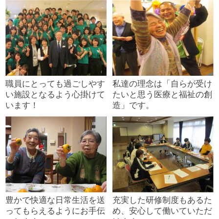
職員にとっても過ごしやす
私達の理念は「自らが受け
い施設となるよう心掛けて
たいと思う医療と福祉の創
います！
造」です。
豊かで快適な日常生活を送
充実した研修制度もあるた
ってもらえるようにお手伝
め、安心して働いていただ