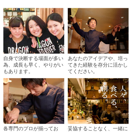
自身で決断する場面が多い
あなたのアイデアや、培っ
為、成長も早く、やりがい
てきた経験を存分に活かし
もあります。
てください。
各専門のプロが揃ってお
妥協することなく、一緒に