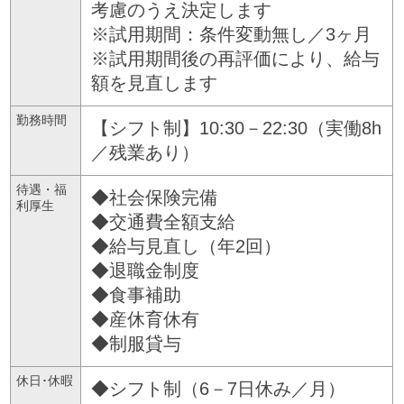
考慮のうえ決定します
※試用期間：条件変動無し／3ヶ月
※試用期間後の再評価により、給与
額を見直します
勤務時間
【シフト制】10:30－22:30（実働8h
／残業あり）
待遇・福
◆社会保険完備
利厚生
◆交通費全額支給
◆給与見直し（年2回）
◆退職金制度
◆食事補助
◆産休育休有
◆制服貸与
休日･休暇
◆シフト制（6－7日休み／月）