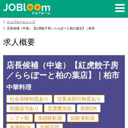
ジョブルームトップ
店長候補（中途）【紅虎餃子房／ららぽーと柏の葉店】｜柏市
求人概要
店長候補（中途）【紅虎餃子房
／ららぽーと柏の葉店】｜柏市
中華料理
社会保険制度あり
従業員割引制度あり
制服貸与あり
交通費支給
長期OK
シフト制
未経験歓迎
経験者歓迎
車通勤OK
学歴不問