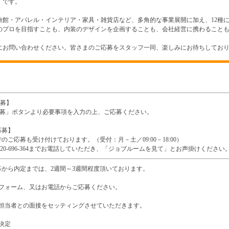
』です。
旅館・アパレル・インテリア・家具・雑貨店など、多角的な事業展開に加え、12種
のプロを目指すことも、内装のデザインを企画することも、会社経営に携わること
にお問い合わせください。皆さまのご応募をスタッフ一同、楽しみにお待ちしてお
応募】
b応募」ボタンより必要事項を入力の上、ご応募ください。
応募】
のご応募も受け付けております。（受付：月－土／09:00－18:00）
0120-696-364までお電話していただき、「ジョブルームを見て」とお声掛けください
募から内定までは、2週間～3週間程度頂いております。
募フォーム、又はお電話からご応募ください。
用担当者との面接をセッティングさせていただきます。
決定