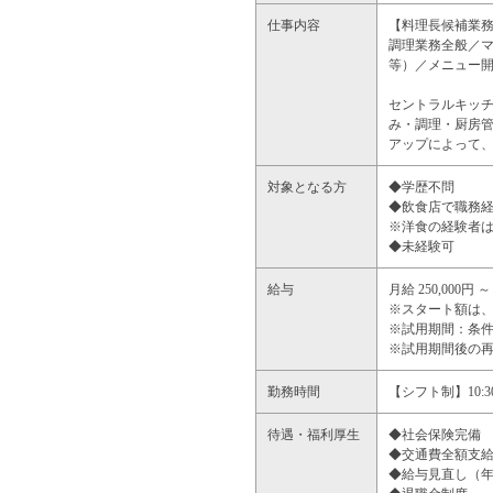
仕事内容
【料理長候補業
調理業務全般／
等）／メニュー
セントラルキッ
み・調理・厨房
アップによって
対象となる方
◆学歴不問
◆飲食店で職務
※洋食の経験者
◆未経験可
給与
月給 250,000円 ～ 
※スタート額は
※試用期間：条件
※試用期間後の
勤務時間
【シフト制】10:3
待遇・福利厚生
◆社会保険完備
◆交通費全額支
◆給与見直し（年