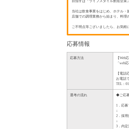
目指すは『ライフスタイル創造企業
当社は飲食事業をはじめ、ホテル・
店舗での調理業務から始まり、料理
ご不明点等ございましたら、お気軽
応募情報
応募方法
【Web
「we
【電話
お電話で
TEL：
選考の流れ
◆ご応
1．応
↓
2．採
↓
3．内定