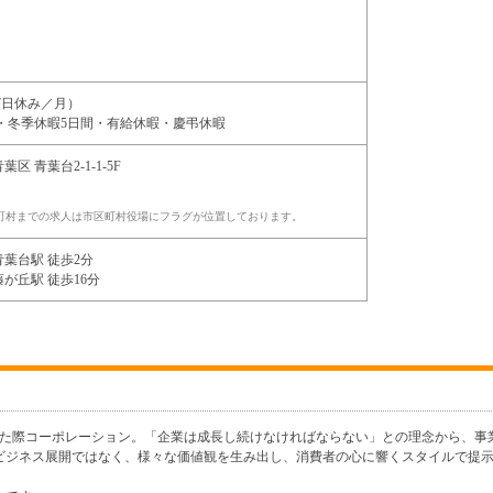
7日休み／月）
・冬季休暇5日間・有給休暇・慶弔休暇
青葉区
青葉台2-1-1-5F
町村までの求人は市区町村役場にフラグが位置しております。
青葉台駅 徒歩2分
が丘駅 徒歩16分
至った際コーポレーション。「企業は成長し続けなければならない」との理念から、事
ビジネス展開ではなく、様々な価値観を生み出し、消費者の心に響くスタイルで提