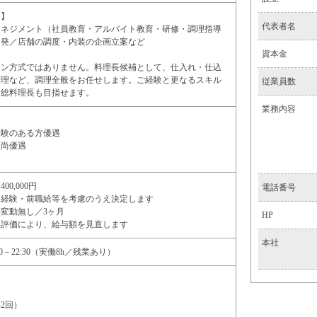
務】
代表者名
マネジメント（社員教育・アルバイト教育・研修・調理指導
開発／店舗の調度・内装の企画立案など
資本金
チン方式ではありません。料理長候補として、仕入れ・仕込
管理など、調理全般をお任せします。ご経験と更なるスキル
従業員数
、総料理長も目指せます。
業務内容
経験のある方優遇
は尚優遇
400,000円
電話番号
、経験・前職給等を考慮のうえ決定します
変動無し／3ヶ月
HP
再評価により、給与額を見直します
本社
0－22:30（実働8h／残業あり）
給
2回）