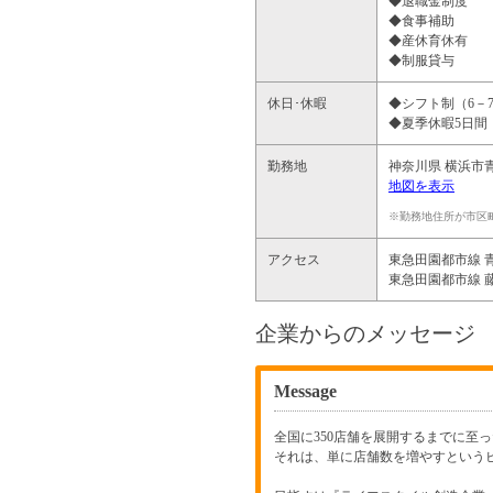
◆退職金制度
◆食事補助
◆産休育休有
◆制服貸与
休日･休暇
◆シフト制（6－
◆夏季休暇5日間
勤務地
神奈川県
横浜市
地図を表示
※勤務地住所が市区
アクセス
東急田園都市線 
東急田園都市線 藤
企業からのメッセージ
Message
全国に350店舗を展開するまでに
それは、単に店舗数を増やすという