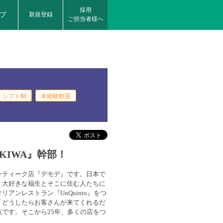
採用
プ
新規登録
ご担当者様へ
シフト制
未経験歓迎
KIWA』幹部！
ンティーク店『デモデ』です。日本で
、大好きな福生とそこに住む人たちに
アンレストラン『UnQuinto』をつ
「どうしたらお客さんが来てくれるだ
です。そこから25年、多くの店をつ