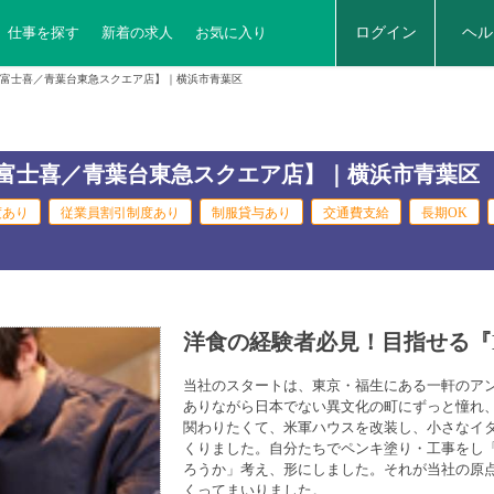
仕事を探す
新着の求人
お気に入り
ログイン
ヘル
富士喜／青葉台東急スクエア店】｜横浜市青葉区
富士喜／青葉台東急スクエア店】｜横浜市青葉区
度あり
従業員割引制度あり
制服貸与あり
交通費支給
長期OK
洋食の経験者必見！目指せる『
当社のスタートは、東京・福生にある一軒のア
ありながら日本でない異文化の町にずっと憧れ
関わりたくて、米軍ハウスを改装し、小さなイタリ
くりました。自分たちでペンキ塗り・工事をし
ろうか」考え、形にしました。それが当社の原点
くってまいりました。