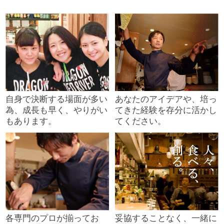
自身で決断する場面が多い
あなたのアイデアや、培っ
為、成長も早く、やりがい
てきた経験を存分に活かし
もあります。
てください。
各専門のプロが揃ってお
妥協することなく、一緒に