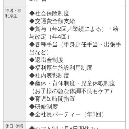
待遇・福
◆社会保険制度
利厚生
◆交通費全額支給
◆賞与（年2回／業績による）・給
与改定（年4回）
◆各種手当（単身赴任手当・出張手
当など）
◆退職金制度
◆福利厚生施設利用制度
◆社内表彰制度
◆産休・育休制度・児童休暇制度
（お子様の急な体調不良もケア）
◆育児短時間措置
◆研修制度
◆全社員パーティー（年1回）
休日･休暇
◆シフト制（月8日間休み）