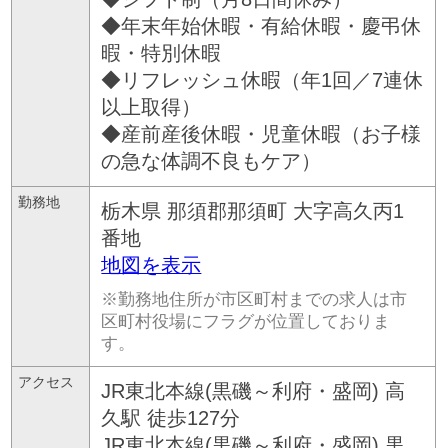
◆年末年始休暇・有給休暇・慶弔休
暇・特別休暇
◆リフレッシュ休暇（年1回／7連休
以上取得）
◆産前産後休暇・児童休暇（お子様
の急な体調不良もケア）
勤務地
栃木県
那須郡那須町
大字高久丙1
番地
地図を表示
※勤務地住所が市区町村までの求人は市
区町村役場にフラグが位置しておりま
す。
アクセス
JR東北本線(黒磯～利府・盛岡) 高
久駅 徒歩127分
JR東北本線(黒磯～利府・盛岡) 黒