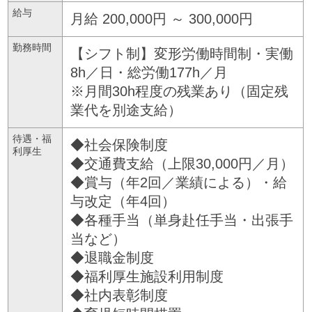
給与
月給 200,000円 ～ 300,000円
勤務時間
【シフト制】変形労働時間制・実働
8h／日・総労働177h／月
※月間30h程度の残業あり（固定残
業代を別途支給）
待遇・福
◆社会保険制度
利厚生
◆交通費支給（上限30,000円／月）
◆賞与（年2回／業績による）・給
与改定（年4回）
◆各種手当（単身赴任手当・出張手
当など）
◆退職金制度
◆福利厚生施設利用制度
◆社内表彰制度