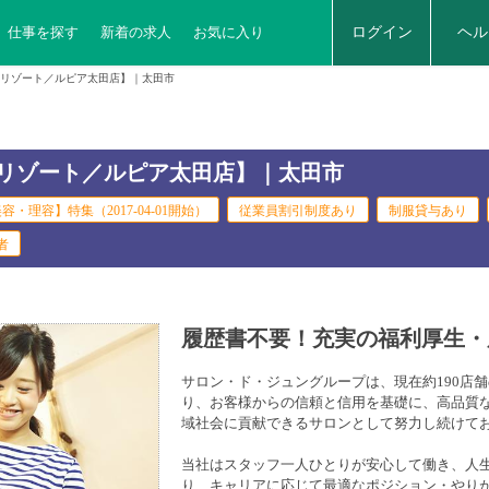
仕事を探す
新着の求人
お気に入り
ログイン
ヘル
リゾート／ルピア太田店】｜太田市
リゾート／ルピア太田店】｜太田市
容・理容】特集（2017-04-01開始）
従業員割引制度あり
制服貸与あり
者
履歴書不要！充実の福利厚生・
サロン・ド・ジュングループは、現在約190店
り、お客様からの信頼と信用を基礎に、高品質
域社会に貢献できるサロンとして努力し続けて
当社はスタッフ一人ひとりが安心して働き、人
り、キャリアに応じて最適なポジション・やり