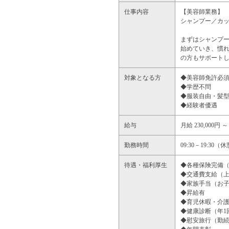
仕事内容
【美容師業務】
シャンプー／カ
まずはシャンプ
始めていき、慣
の方もサポート
対象となる方
◆美容師免許必
◆学歴不問
◆服装自由・髪
◆経験者優遇
給与
月給 230,000円 ～ 
勤務時間
09:30－19:30
待遇・福利厚生
◆各種保険完備
◆交通費支給（上
◆家族手当（お子
◆昇給有
◆育児休暇・介
◆健康診断（年1
◆慰安旅行（勤