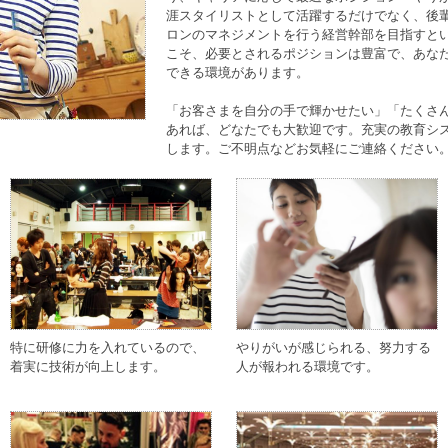
涯スタイリストとして活躍するだけでなく、後
ロンのマネジメントを行う経営幹部を目指すと
こそ、必要とされるポジションは豊富で、あな
できる環境があります。
「お客さまを自分の手で輝かせたい」「たくさ
あれば、どなたでも大歓迎です。充実の教育シ
します。ご不明点などお気軽にご連絡ください
特に研修に力を入れているので、
やりがいが感じられる、努力する
着実に技術が向上します。
人が報われる環境です。