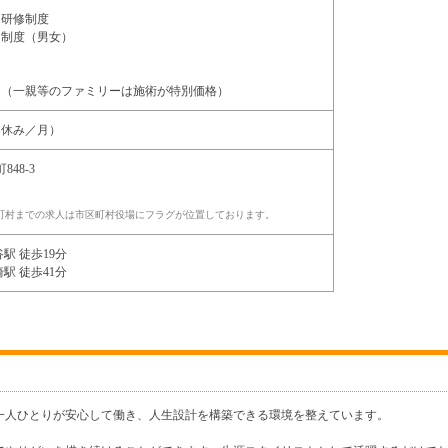
・研修制度
ー制度（男女）
引（一親等のファミリーは施術が特別価格）
日休み／月）
848-3
町村までの求人は市区町村役場にフラグが位置しております。
駅 徒歩19分
駅 徒歩41分
一人ひとりが安心して働き、人生設計を構築できる環境を整えています。