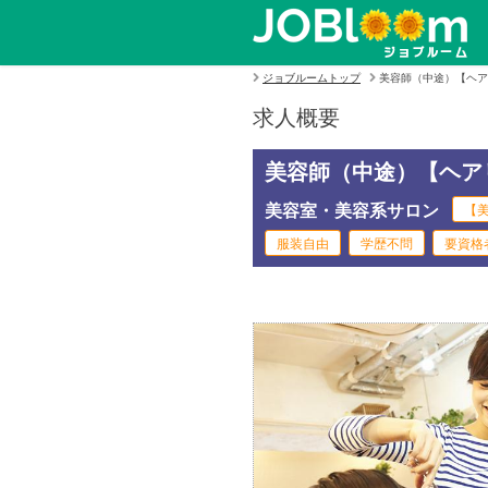
ジョブルームトップ
美容師（中途）【ヘア
求人概要
美容師（中途）【ヘア
美容室・美容系サロン
【美
服装自由
学歴不問
要資格