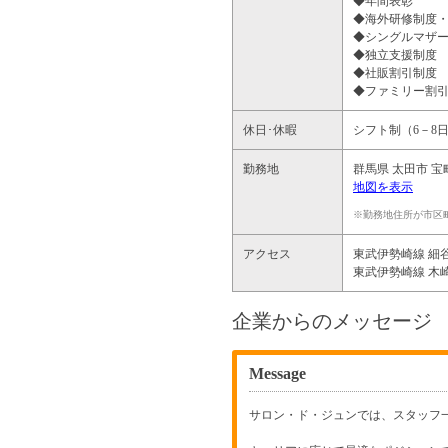
◆年間表彰
◆海外研修制度
◆シングルマザ
◆独立支援制度
◆社販割引制度
◆ファミリー割
休日･休暇
シフト制（6－8
勤務地
群馬県
太田市
宝町
地図を表示
※勤務地住所が市区
アクセス
東武伊勢崎線 細谷
東武伊勢崎線 木崎
企業からのメッセージ
Message
サロン・ド・ジュンでは、スタッフ