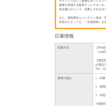
キャリアに応じて最適なポジション
後輩を育成する教育ディレクターや
多店舗だからこそ、必要とされるポ
また、福利厚生もバッチリ！産休・
女性のスタッフも「一生美容師」を
応募情報
応募方法
【Web
「we
【電話
お電話で
TEL：
選考の流れ
1．応
↓
2．採
↓
3．内定
※面接