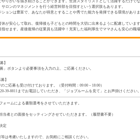
でやりがいを描き続けることができます。生涯スタイリストとして活躍するだけで
、サロンのマネジメントを行う経営幹部を目指すという選択肢もあります。
ジションは豊富で、あなたが得意とすることや秀でた能力を発揮できる環境があり
育休が安心して取れ、復帰後も子どもとの時間を大切に出来るように配慮していま
目指せます。産後復帰の従業員も活躍中！充実した福利厚生でママさんも安心の職
応募】
b応募」ボタンより必要事項を入力の上、ご応募ください。
応募】
のご応募も受け付けております。（受付時間：09:00－18:00）
0120-39-8811までお電話していただき、「ジョブルームを見て」とお声掛けください
募フォームによる書類選考をさせていただきます。
用担当者との面接をセッティングさせていただきます。（履歴書不要）
決定
日等は考慮いたしますので、お気軽にご相談ください。