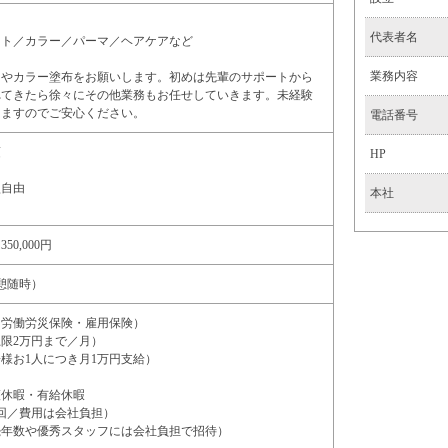
代表者名
ット／カラー／パーマ／ヘアケアなど
業務内容
ーやカラー塗布をお願いします。初めは先輩のサポートから
れてきたら徐々にその他業務もお任せしていきます。未経験
しますのでご安心ください。
電話番号
須
HP
型自由
本社
350,000円
（休憩随時）
（労働労災保険・雇用保険）
限2万円まで／月）
様お1人につき月1万円支給）
護休暇・有給休暇
回／費用は会社負担）
続年数や優秀スタッフには会社負担で招待）