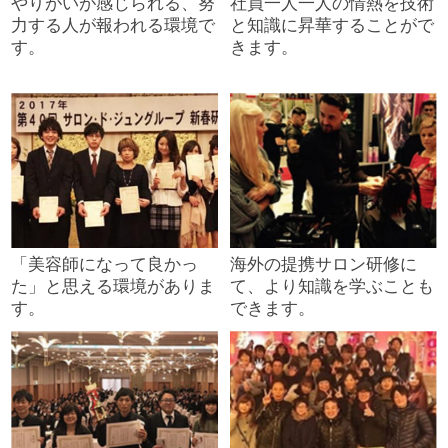
やりがいが感じられる、努
社員一人一人の情熱を技術
力する人が報われる環境で
と知識に昇華することがで
す。
きます。
「美容師になって良かっ
海外の提携サロン研修に
た」と思える環境がありま
て、より知識を学ぶことも
す。
できます。