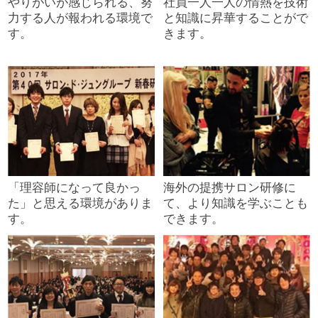
やりがいが感じられる、努
社員一人一人の情熱を技術
力する人が報われる環境で
と知識に昇華することがで
す。
きます。
「理容師になって良かっ
海外の提携サロン研修に
た」と思える環境がありま
て、より知識を学ぶことも
す。
できます。