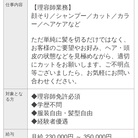
仕事内容
【理容師業務】
顔そり／シャンプー／カット／カラ
ー／ヘアケアなど
ただ単純に髪を切るだけではなく、
お客様のご要望やお好み、ヘア・頭
皮の状態などを見極めながら、適切
にカットをお願いします。ご不明点
等ございましたら、お気軽にお問い
合わせください。
対象とな
◆理容師免許必須
る方
◆学歴不問
◆服装自由・髪型自由
◆経験者優遇
給与
月給 230,000円 ～ 350,000円