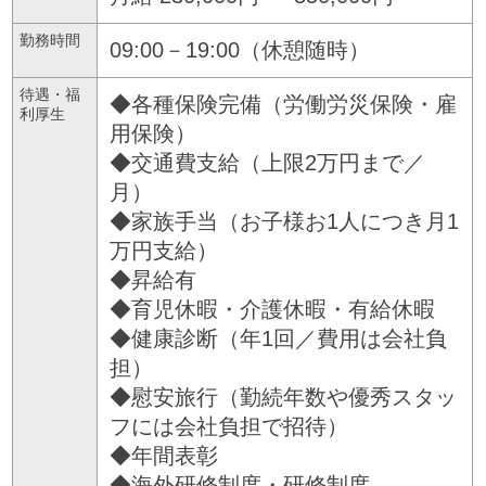
勤務時間
09:00－19:00（休憩随時）
待遇・福
◆各種保険完備（労働労災保険・雇
利厚生
用保険）
◆交通費支給（上限2万円まで／
月）
◆家族手当（お子様お1人につき月1
万円支給）
◆昇給有
◆育児休暇・介護休暇・有給休暇
◆健康診断（年1回／費用は会社負
担）
◆慰安旅行（勤続年数や優秀スタッ
フには会社負担で招待）
◆年間表彰
◆海外研修制度・研修制度