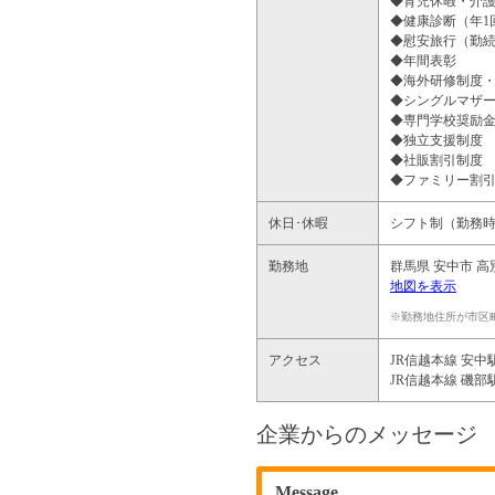
◆育児休暇・介
◆健康診断（年1
◆慰安旅行（勤
◆年間表彰
◆海外研修制度
◆シングルマザ
◆専門学校奨励
◆独立支援制度
◆社販割引制度
◆ファミリー割
休日･休暇
シフト制（勤務
勤務地
群馬県
安中市
高別
地図を表示
※勤務地住所が市区
アクセス
JR信越本線 安中駅
JR信越本線 磯部駅
企業からのメッセージ
Message