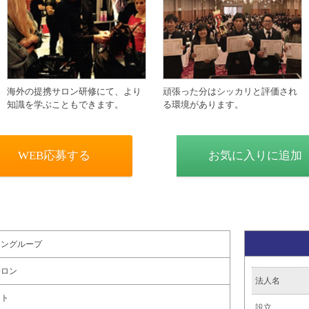
海外の提携サロン研修にて、より
頑張った分はシッカリと評価され
知識を学ぶこともできます。
る環境があります。
WEB応募する
お気に入りに追加
ュングループ
サロン
法人名
イト
設立