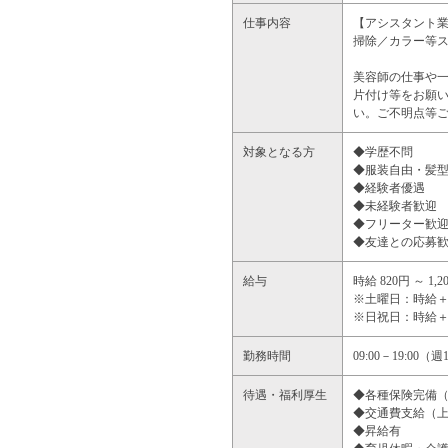
仕事内容
【アシスタント
掃除／カラー等
美容師の仕事や
片付け等をお願
い。ご不明点等
対象となる方
◆学歴不問
◆服装自由・髪
◆経験者優遇
◆未経験者歓迎
◆フリーター歓
◆友達との応募
給与
時給 820円 ～ 1,2
※土曜日：時給＋
※日祝日：時給＋1
勤務時間
09:00－19:00
待遇・福利厚生
◆各種保険完備
◆交通費支給（上
◆昇給有