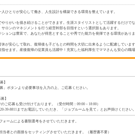
一人ひとりが安心して働き、人生設計を構築できる環境を整えています。
でやりがいを描き続けることができます。生涯スタイリストとして活躍するだけで
、サロンのマネジメントを行う経営幹部を目指すという選択肢もあります。
ジションは豊富で、あなたが得意とすることや秀でた能力を発揮できる環境があり
育休が安心して取れ、復帰後も子どもとの時間を大切に出来るように配慮していま
目指せます。産後復帰の従業員も活躍中！充実した福利厚生でママさんも安心の職
応募】
b応募」ボタンより必要事項を入力の上、ご応募ください。
応募】
のご応募も受け付けております。（受付時間：09:00－18:00）
0120-39-8811までお電話していただき、「ジョブルームを見て」とお声掛けください
募フォームによる書類選考をさせていただきます。
用担当者との面接をセッティングさせていただきます。（履歴書不要）