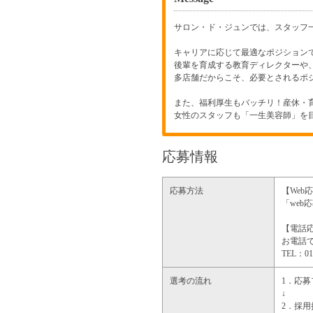
サロン・ド・ジュンでは、スタッフ
キャリアに応じて最適なポジション
後輩を育成する教育ディレクターや
多店舗だからこそ、必要とされるポ
また、福利厚生もバッチリ！産休・
女性のスタッフも「一生美容師」を
応募情報
応募方法
【Web
「we
【電話
お電話で
TEL：
選考の流れ
1．応
↓
2．採