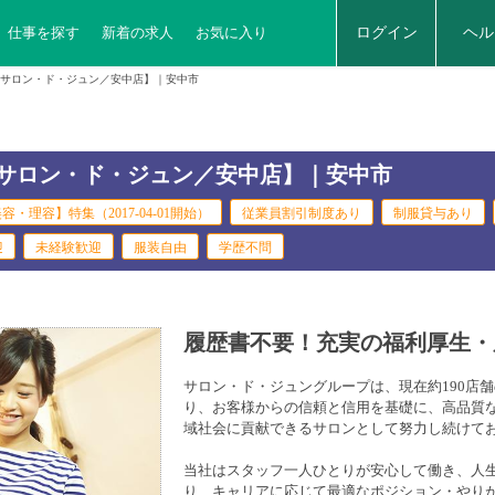
仕事を探す
新着の求人
お気に入り
ログイン
ヘル
サロン・ド・ジュン／安中店】｜安中市
サロン・ド・ジュン／安中店】｜安中市
容・理容】特集（2017-04-01開始）
従業員割引制度あり
制服貸与あり
迎
未経験歓迎
服装自由
学歴不問
履歴書不要！充実の福利厚生・
サロン・ド・ジュングループは、現在約190店
り、お客様からの信頼と信用を基礎に、高品質
域社会に貢献できるサロンとして努力し続けて
当社はスタッフ一人ひとりが安心して働き、人
り、キャリアに応じて最適なポジション・やり