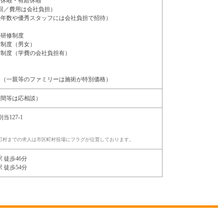
護休暇・有給休暇
回／費用は会社負担）
続年数や優秀スタッフには会社負担で招待）
・研修制度
ー制度（男女）
金制度（学費の会社負担有）
引（一親等のファミリーは施術が特別価格）
時間等は応相談）
当127-1
町村までの求人は市区町村役場にフラグが位置しております。
 徒歩46分
 徒歩54分