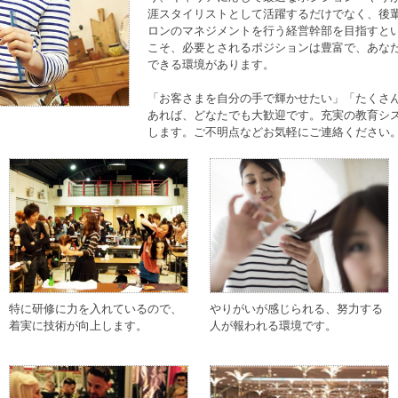
涯スタイリストとして活躍するだけでなく、後
ロンのマネジメントを行う経営幹部を目指すと
こそ、必要とされるポジションは豊富で、あな
できる環境があります。
「お客さまを自分の手で輝かせたい」「たくさ
あれば、どなたでも大歓迎です。充実の教育シ
します。ご不明点などお気軽にご連絡ください
特に研修に力を入れているので、
やりがいが感じられる、努力する
着実に技術が向上します。
人が報われる環境です。