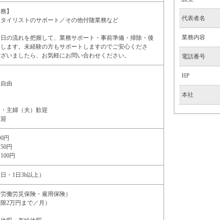
業務】
代表者名
スタイリストのサポート／その他付随業務など
業務内容
一日の流れを把握して、業務サポート・事前準備・掃除・後
いします。未経験の方もサポートしますのでご安心くださ
ございましたら、お気軽にお問い合わせください。
電話番号
HP
型自由
本社
迎・主婦（夫）歓迎
歓迎
00円
50円
00円
（週1日・1日3h以上）
（労働労災保険・雇用保険）
限2万円まで／月）