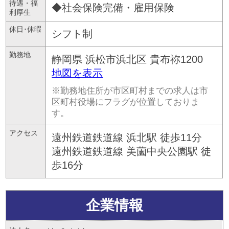
待遇・福
◆社会保険完備・雇用保険
利厚生
休日･休暇
シフト制
勤務地
静岡県
浜松市浜北区
貴布祢1200
地図を表示
※勤務地住所が市区町村までの求人は市
区町村役場にフラグが位置しておりま
す。
アクセス
遠州鉄道鉄道線 浜北駅 徒歩11分
遠州鉄道鉄道線 美薗中央公園駅 徒
歩16分
企業情報