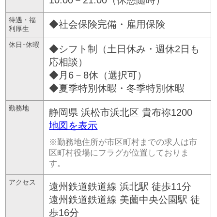
10:00－21:00（休憩随時）
待遇・福
◆社会保険完備・雇用保険
利厚生
休日･休暇
◆シフト制（土日休み・週休2日も
応相談）
◆月6－8休（選択可）
◆夏季特別休暇・冬季特別休暇
勤務地
静岡県
浜松市浜北区
貴布祢1200
地図を表示
※勤務地住所が市区町村までの求人は市
区町村役場にフラグが位置しておりま
す。
アクセス
遠州鉄道鉄道線 浜北駅 徒歩11分
遠州鉄道鉄道線 美薗中央公園駅 徒
歩16分