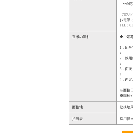
「we
【電話
お電話で
TEL：
選考の流れ
◆ご応
1．応
↓
2．採
↓
3．面接
↓
4．内定
※面接
※職種
面接地
勤務地
担当者
採用担当