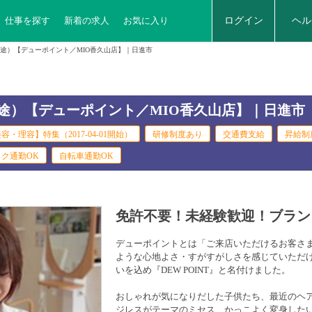
仕事を探す
新着の求人
お気に入り
ログイン
ヘル
途）【デューポイント／MIO香久山店】｜日進市
途）【デューポイント／MIO香久山店】｜日進市
容・理容】特集（2017-04-01開始）
研修制度あり
交通費支給
昇給制
イク通勤OK
自転車通勤OK
免許不要！未経験歓迎！ブラン
デューポイントとは「ご来店いただけるお客さま
ような心地よさ・すがすがしさを感じていただ
いを込め『DEW POINT』と名付けました。
おしゃれが気になりだした子供たち、最近のヘ
ジレスがテーマのミセス、かっこよく変身した