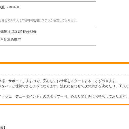
山5-1801-1F
町村までの求人は市区町村役場にフラグが位置しております。
鶴舞線 赤池駅 徒歩38分
・自動車通勤可
指導・サポートしますので、安心してお仕事をスタートすることが出来ます。
きをパッと理解できるようになります。流れに合わせて次の動きを決めたり、工夫
アソシエ『デューポイント』のスタッフ一同、心より楽しみにお待ちしております
応募】