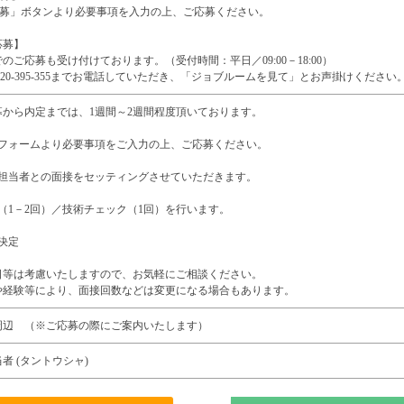
b応募」ボタンより必要事項を入力の上、ご応募ください。
応募】
のご応募も受け付けております。（受付時間：平日／09:00－18:00）
0120-395-355までお電話していただき、「ジョブルームを見て」とお声掛けください
募から内定までは、1週間～2週間程度頂いております。
募フォームより必要事項をご入力の上、ご応募ください。
用担当者との面接をセッティングさせていただきます。
（1－2回）／技術チェック（1回）を行います。
決定
日等は考慮いたしますので、お気軽にご相談ください。
や経験等により、面接回数などは変更になる場合もあります。
周辺 （※ご応募の際にご案内いたします）
者 (タントウシャ)