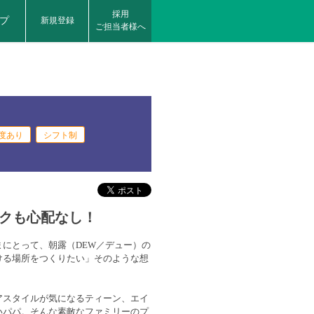
採用
プ
新規登録
ご担当者様へ
度あり
シフト制
クも心配なし！
にとって、朝露（DEW／デュー）の
ける場所をつくりたい」そのような想
アスタイルが気になるティーン、エイ
いパパ。そんな素敵なファミリーのプ