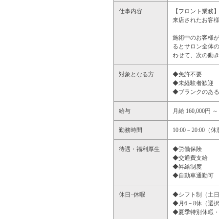
仕事内容
【フロント業務
来店されたお客
施術中のお客様
るとサロン全体
わせて、次の動
対象となる方
◆免許不要
◆未経験者歓迎
◆ブランクのあ
給与
月給 160,000円 ～
勤務時間
10:00－20:00
待遇・福利厚生
◆労働保険
◆交通費支給
◆昇給制度
◆自動車通勤可
休日･休暇
◆シフト制（土日
◆月6－8休（選
◆夏季特別休暇