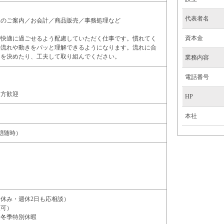
】
代表者名
様のご案内／お会計／商品販売／事務処理など
資本金
が快適に過ごせるよう配慮していただく仕事です。慣れてく
の流れや動きをパッと理解できるようになります。流れに合
きを決めたり、工夫して取り組んでください。
業務内容
電話番号
る方歓迎
HP
本社
（休憩随時）
休み・週休2日も応相談）
択可）
・冬季特別休暇