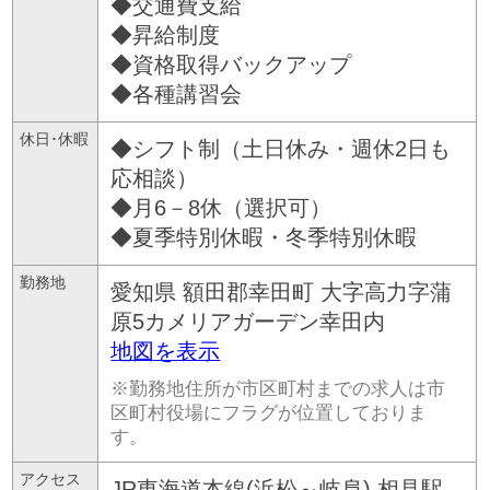
◆交通費支給
◆昇給制度
◆資格取得バックアップ
◆各種講習会
休日･休暇
◆シフト制（土日休み・週休2日も
応相談）
◆月6－8休（選択可）
◆夏季特別休暇・冬季特別休暇
勤務地
愛知県
額田郡幸田町
大字高力字蒲
原5カメリアガーデン幸田内
地図を表示
※勤務地住所が市区町村までの求人は市
区町村役場にフラグが位置しておりま
す。
アクセス
JR東海道本線(浜松～岐阜) 相見駅