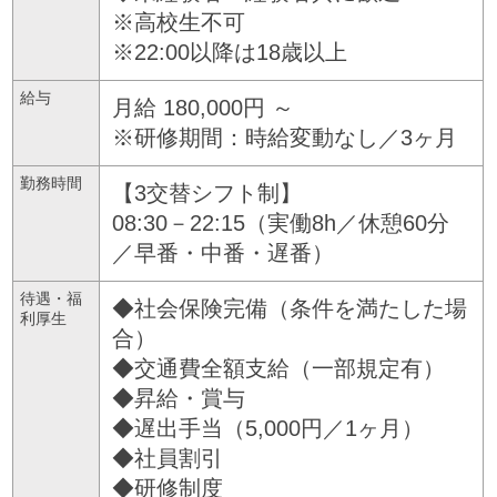
※高校生不可
※22:00以降は18歳以上
給与
月給 180,000円 ～
※研修期間：時給変動なし／3ヶ月
勤務時間
【3交替シフト制】
08:30－22:15（実働8h／休憩60分
／早番・中番・遅番）
待遇・福
◆社会保険完備（条件を満たした場
利厚生
合）
◆交通費全額支給（一部規定有）
◆昇給・賞与
◆遅出手当（5,000円／1ヶ月）
◆社員割引
◆研修制度