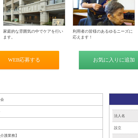
家庭的な雰囲気の中でケアを行い
利用者の皆様のあるゆるニーズに
ます。
応えます！
WEB応募する
お気に入りに追加
生会
手
法人名
設立
の介護業務】