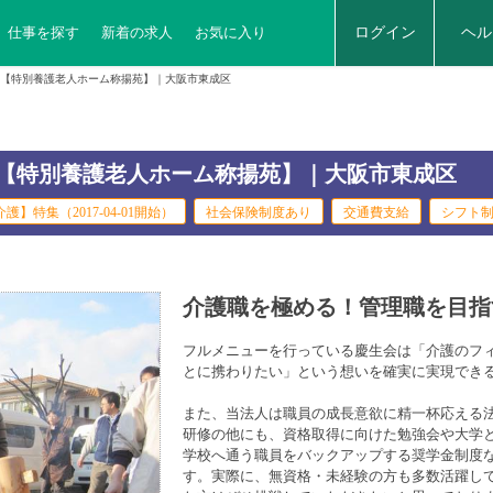
仕事を探す
新着の求人
お気に入り
ログイン
ヘル
【特別養護老人ホーム称揚苑】｜大阪市東成区
【特別養護老人ホーム称揚苑】｜大阪市東成区
護】特集（2017-04-01開始）
社会保険制度あり
交通費支給
シフト
介護職を極める！管理職を目指
フルメニューを行っている慶生会は「介護のフ
とに携わりたい」という想いを確実に実現でき
また、当法人は職員の成長意欲に精一杯応える
研修の他にも、資格取得に向けた勉強会や大学
学校へ通う職員をバックアップする奨学金制度
す。実際に、無資格・未経験の方も多数活躍し