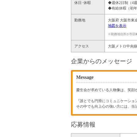
休日･休暇
◆週休2日制（4週
◆有給休暇（初年
勤務地
大阪府
大阪市東
地図を表示
※勤務地住所が市区
アクセス
大阪メトロ中央線
企業からのメッセージ
Message
慶生会が求めている人物像は、笑顔
『誰とでも円滑にコミュニケーショ
その中でも向上心の強い方には、当
応募情報