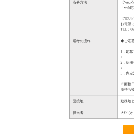
応募方法
【Web
「we
【電話
お電話
TEL：
選考の流れ
◆ご応
1．応
↓
2．採
↓
3．内定
※面接
※持ち
面接地
勤務地
担当者
大硲 (