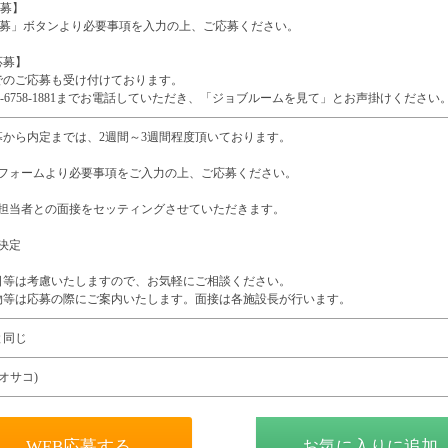
応募】
b応募」ボタンより必要事項を入力の上、ご応募ください。
応募】
でのご応募も受け付けております。
06-6758-1881までお電話していただき、「ジョブルームを見て」とお声掛けください
募から内定までは、2週間～3週間程度頂いております。
募フォームより必要事項をご入力の上、ご応募ください。
用担当者との面接をセッティングさせていただきます。
決定
日等は考慮いたしますので、お気軽にご相談ください。
物等は応募の際にご案内いたします。面接は各施設長が行います。
と同じ
オオサコ)
WEB応募する
お気に入りに追加