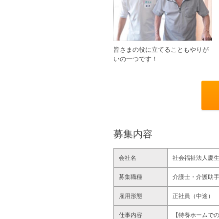
皆さまの役に立てることもやりが
いの一つです！
募集内容
会社名
社会福祉法人慶
募集職種
介護士・介護助
雇用形態
正社員（中途）
仕事内容
【特養ホームで