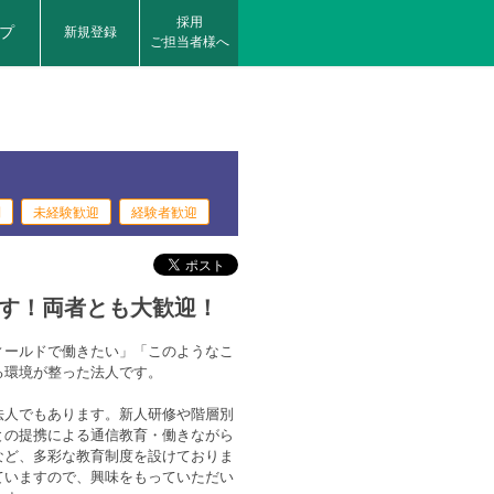
採用
プ
新規登録
ご担当者様へ
制
未経験歓迎
経験者歓迎
す！両者とも大歓迎！
ィールドで働きたい」「このようなこ
る環境が整った法人です。
法人でもあります。新人研修や階層別
との提携による通信教育・働きながら
など、多彩な教育制度を設けておりま
ていますので、興味をもっていただい