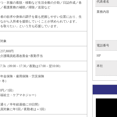
代表者名
せつ・衣服の着脱・移動など生活全般の介助／日誌作成／各
理／看護業務の補助／掃除／送迎など
業務内容
所者の欲求や身体の調子を最も把握しやすい位置におり、生
しながら入所者を援助していくことが求められています。
格を取りたい」という方も応援しています。
も対象
電話番号
237,800円
HP
介護職員処遇改善金+夜勤手当
本社
h（09:00－17:30／夜勤は17:00－翌10:00）
生年金保険・雇用保険・労災保険
・冬）
00円／1回）
会福祉士・ケアマネジャー）
通り／半年経過後に10日間）
員対象に年1回／夜勤者は＋1回）