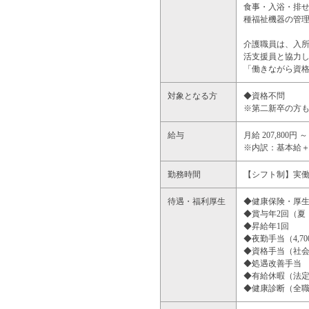
食事・入浴・排
種福祉機器の管
介護職員は、入
活支援員と協力
「働きながら資
対象となる方
◆資格不問
※第二新卒の方
給与
月給 207,800円 ～ 
※内訳：基本給＋
勤務時間
【シフト制】実働7.5
待遇・福利厚生
◆健康保険・厚
◆賞与年2回（夏
◆昇給年1回
◆夜勤手当（4,7
◆資格手当（社
◆処遇改善手当
◆有給休暇（法定
◆健康診断（全職