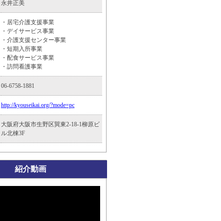
永井正美
・居宅介護支援事業
・デイサービス事業
・介護支援センター事業
・短期入所事業
・配食サービス事業
・訪問看護事業
06-6758-1881
http://kyouseikai.org/?mode=pc
大阪府大阪市生野区巽東2-18-1柳原ビ
ル北棟3F
紹介動画