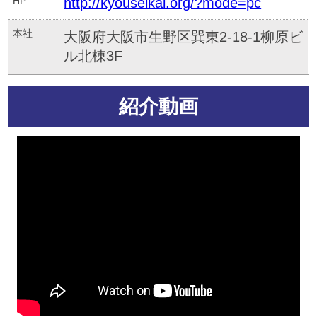
HP
http://kyouseikai.org/?mode=pc
本社
大阪府大阪市生野区巽東2-18-1柳原ビ
ル北棟3F
紹介動画