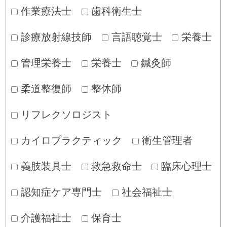
作業療法士
歯科衛生士
診療放射線技師
言語聴覚士
栄養士
管理栄養士
栄養士
鍼灸師
柔道整復師
整体師
リフレクソロジスト
カイロプラクティック
衛生管理者
義肢装具士
救急救命士
臨床心理士
認知症ケア専門士
社会福祉士
介護福祉士
保育士