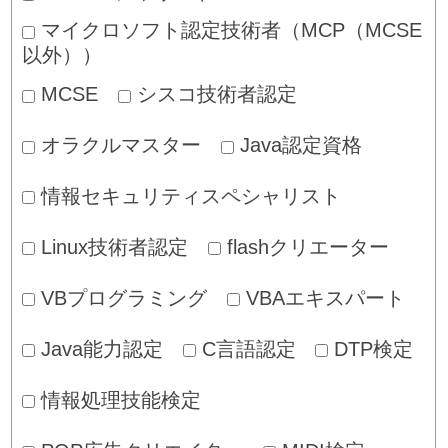
マイクロソフト認定技術者（MCP（MCSE
以外））
MCSE
シスコ技術者認定
オラクルマスター
Java認定資格
情報セキュリティスペシャリスト
Linux技術者認定
flashクリエーター
VBプログラミング
VBAエキスパート
Java能力認定
C言語認定
DTP検定
情報処理技能検定