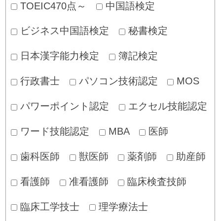
TOEIC470点～
中国語検定
ビジネス中国語検定
秘書検定
日本漢字能力検定
簿記検定
行政書士
パソコン技術認定
MOS
パワーポイント認定
エクセル技能認定
ワード技能認定
MBA
医師
歯科医師
獣医師
薬剤師
助産師
看護師
准看護師
臨床検査技師
臨床工学技士
理学療法士