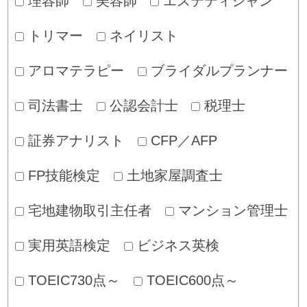
理容師
美容師
エステティシャン
トリマー
ネイリスト
アロマテラピー
ブライダルプランナー
司法書士
公認会計士
税理士
証券アナリスト
CFP／AFP
FP技能検定
土地家屋調査士
宅地建物取引主任者
マンション管理士
実用英語検定
ビジネス英検
TOEIC730点～
TOEIC600点～