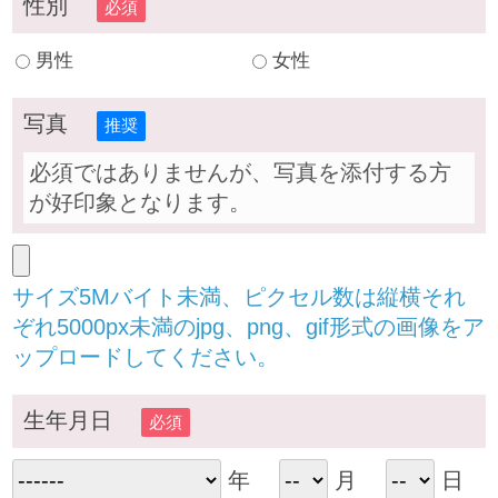
性別
必須
男性
女性
写真
推奨
必須ではありませんが、写真を添付する方
が好印象となります。
サイズ5Mバイト未満、ピクセル数は縦横それ
ぞれ5000px未満のjpg、png、gif形式の画像をア
ップロードしてください。
生年月日
必須
年
月
日