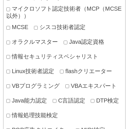
マイクロソフト認定技術者（MCP（MCSE
以外））
MCSE
シスコ技術者認定
オラクルマスター
Java認定資格
情報セキュリティスペシャリスト
Linux技術者認定
flashクリエーター
VBプログラミング
VBAエキスパート
Java能力認定
C言語認定
DTP検定
情報処理技能検定