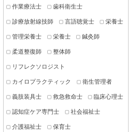
作業療法士
歯科衛生士
診療放射線技師
言語聴覚士
栄養士
管理栄養士
栄養士
鍼灸師
柔道整復師
整体師
リフレクソロジスト
カイロプラクティック
衛生管理者
義肢装具士
救急救命士
臨床心理士
認知症ケア専門士
社会福祉士
介護福祉士
保育士