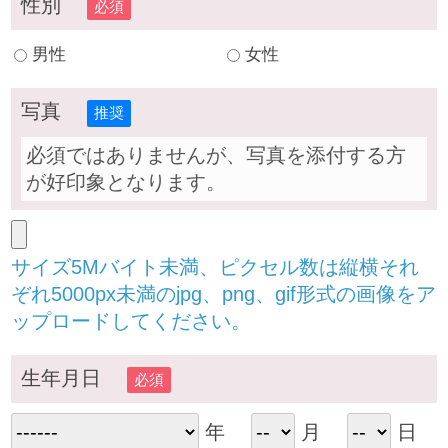
性別
必須
男性
女性
写真
推奨
必須ではありませんが、写真を添付する方
が好印象となります。
サイズ5Mバイト未満、ピクセル数は縦横それ
ぞれ5000px未満のjpg、png、gif形式の画像をア
ップロードしてください。
生年月日
必須
年
月
日