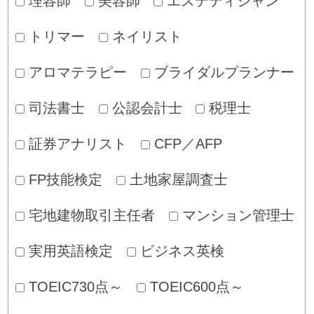
理容師
美容師
エステティシャン
トリマー
ネイリスト
アロマテラピー
ブライダルプランナー
司法書士
公認会計士
税理士
証券アナリスト
CFP／AFP
FP技能検定
土地家屋調査士
宅地建物取引主任者
マンション管理士
実用英語検定
ビジネス英検
TOEIC730点～
TOEIC600点～