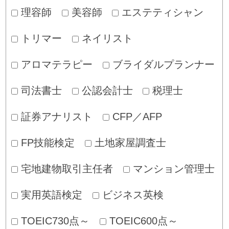
理容師
美容師
エステティシャン
トリマー
ネイリスト
アロマテラピー
ブライダルプランナー
司法書士
公認会計士
税理士
証券アナリスト
CFP／AFP
FP技能検定
土地家屋調査士
宅地建物取引主任者
マンション管理士
実用英語検定
ビジネス英検
TOEIC730点～
TOEIC600点～