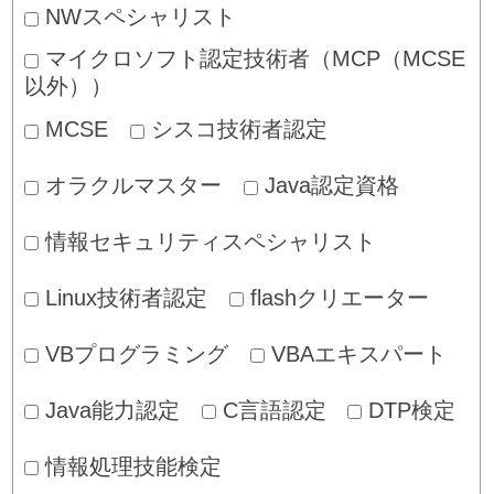
NWスペシャリスト
マイクロソフト認定技術者（MCP（MCSE
以外））
MCSE
シスコ技術者認定
オラクルマスター
Java認定資格
情報セキュリティスペシャリスト
Linux技術者認定
flashクリエーター
VBプログラミング
VBAエキスパート
Java能力認定
C言語認定
DTP検定
情報処理技能検定