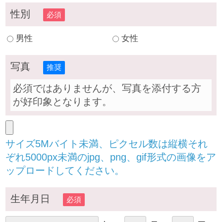
性別
必須
男性
女性
写真
推奨
必須ではありませんが、写真を添付する方
が好印象となります。
サイズ5Mバイト未満、ピクセル数は縦横それ
ぞれ5000px未満のjpg、png、gif形式の画像をア
ップロードしてください。
生年月日
必須