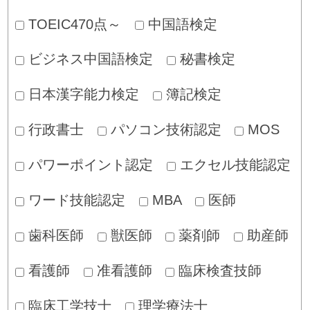
TOEIC470点～
中国語検定
ビジネス中国語検定
秘書検定
日本漢字能力検定
簿記検定
行政書士
パソコン技術認定
MOS
パワーポイント認定
エクセル技能認定
ワード技能認定
MBA
医師
歯科医師
獣医師
薬剤師
助産師
看護師
准看護師
臨床検査技師
臨床工学技士
理学療法士