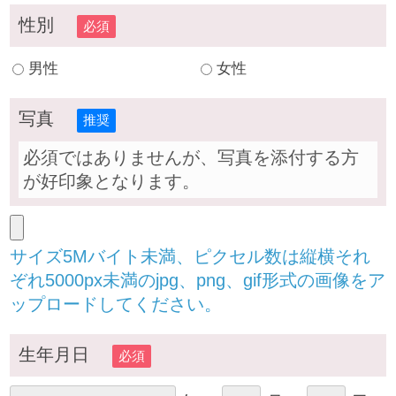
性別
必須
男性
女性
写真
推奨
必須ではありませんが、写真を添付する方
が好印象となります。
サイズ5Mバイト未満、ピクセル数は縦横それ
ぞれ5000px未満のjpg、png、gif形式の画像をア
ップロードしてください。
生年月日
必須