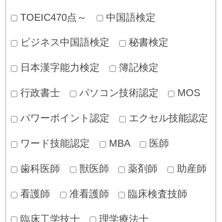
TOEIC470点～
中国語検定
ビジネス中国語検定
秘書検定
日本漢字能力検定
簿記検定
行政書士
パソコン技術認定
MOS
パワーポイント認定
エクセル技能認定
ワード技能認定
MBA
医師
歯科医師
獣医師
薬剤師
助産師
看護師
准看護師
臨床検査技師
臨床工学技士
理学療法士