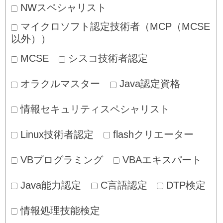
NWスペシャリスト
マイクロソフト認定技術者（MCP（MCSE
以外））
MCSE
シスコ技術者認定
オラクルマスター
Java認定資格
情報セキュリティスペシャリスト
Linux技術者認定
flashクリエーター
VBプログラミング
VBAエキスパート
Java能力認定
C言語認定
DTP検定
情報処理技能検定