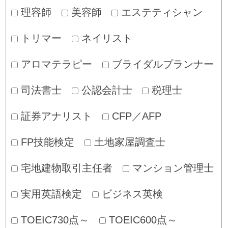
理容師
美容師
エステティシャン
トリマー
ネイリスト
アロマテラピー
ブライダルプランナー
司法書士
公認会計士
税理士
証券アナリスト
CFP／AFP
FP技能検定
土地家屋調査士
宅地建物取引主任者
マンション管理士
実用英語検定
ビジネス英検
TOEIC730点～
TOEIC600点～